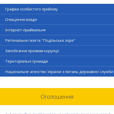
Графіки особистого прийому
Очищення влади
Інтернет-приймальня
Регіональна газета "Подільська зоря"
Запобігання проявам корупції
Територіальні громади
Національне агенство України з питань державної служби
Оголошення