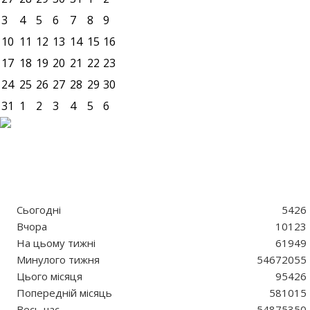
3
4
5
6
7
8
9
10
11
12
13
14
15
16
17
18
19
20
21
22
23
24
25
26
27
28
29
30
31
1
2
3
4
5
6
Сьогодні
5426
Вчора
10123
На цьому тижні
61949
Минулого тижня
54672055
Цього місяця
95426
Попередній місяць
581015
Весь час
54875350