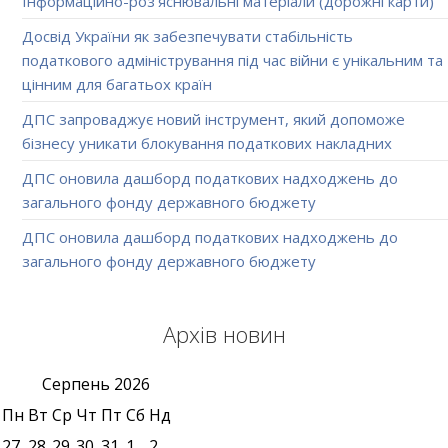
Інформаційно-роз'яснювальні матеріали (дорожні карти)
Досвід України як забезпечувати стабільність
податкового адміністрування під час війни є унікальним та
цінним для багатьох країн
ДПС запроваджує новий інструмент, який допоможе
бізнесу уникати блокування податкових накладних
ДПС оновила дашборд податкових надходжень до
загального фонду державного бюджету
ДПС оновила дашборд податкових надходжень до
загального фонду державного бюджету
Архів новин
Серпень
2026
Пн
Вт
Ср
Чт
Пт
Сб
Нд
27
28
29
30
31
1
2