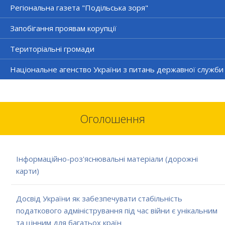
Регіональна газета "Подільська зоря"
Запобігання проявам корупції
Територіальні громади
Національне агенство України з питань державної служби
Оголошення
Інформаційно-роз'яснювальні матеріали (дорожні
карти)
Досвід України як забезпечувати стабільність
податкового адміністрування під час війни є унікальним
та цінним для багатьох країн