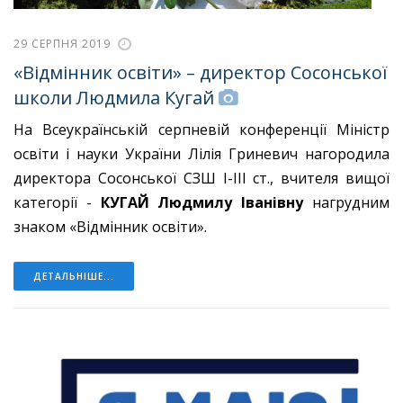
29 СЕРПНЯ 2019
«Відмінник освіти» – директор Сосонської
школи Людмила Кугай
На Всеукраїнській серпневій конференції Міністр
освіти і науки України Лілія Гриневич нагородила
директора Сосонської СЗШ І-ІІІ ст., вчителя вищої
категорії -
КУГАЙ Людмилу Іванівну
нагрудним
знаком «Відмінник освіти».
ДЕТАЛЬНІШЕ...