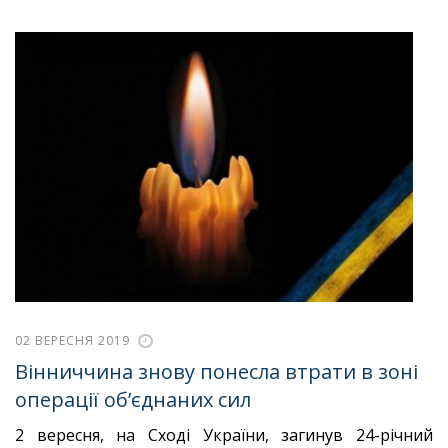
02 ВЕРЕСНЯ 2019
Вінниччина знову понесла втрати в зоні
операції об’єднаних сил
2 вересня, на Сході України, загинув 24-річний