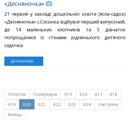
«Десняночка»
21 червня у закладі дошкільної освіти (ясла-садок)
«Десняночка» с.Сосонка відбувся перший випускний,
де 14 маленьких хлопчиків та 5 дівчаток
попрощалися із стінами рідненького дитячого
садочка.
ДЕТАЛЬНІШЕ...
Початок
Попередня
615
616
617
618
619
620
621
622
623
624
Наступна
Кінець