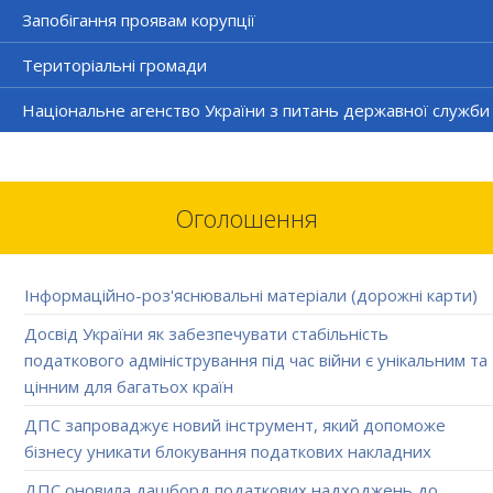
Запобігання проявам корупції
Територіальні громади
Національне агенство України з питань державної служби
Оголошення
Інформаційно-роз'яснювальні матеріали (дорожні карти)
Досвід України як забезпечувати стабільність
податкового адміністрування під час війни є унікальним та
цінним для багатьох країн
ДПС запроваджує новий інструмент, який допоможе
бізнесу уникати блокування податкових накладних
ДПС оновила дашборд податкових надходжень до