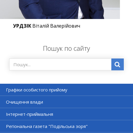
УРДЗІК
Віталій Валерійович
Пошук по сайту
Графіки особистого прийому
Очищення влади
Інтернет-приймальня
Регіональна газета "Подільська зоря"