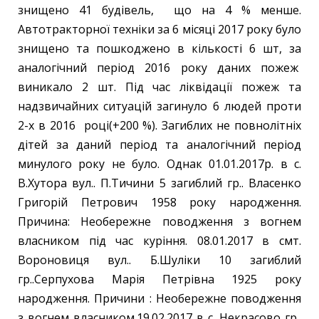
знищено 41 будівель, що на 4 % менше.
Автотракторної техніки за 6 місяці 2017 року було
знищено та пошкоджено в кількості 6 шт, за
аналогічний період 2016 року даних пожеж
виникало 2 шт. Під час ліквідації пожеж та
надзвичайних ситуацій загинуло 6 людей проти
2-х в 2016 році(+200 %). Загиблих не повнолітніх
дітей за даний період та аналогічний період
минулого року не було. Однак 01.01.2017р. в с.
В.Хутора вул.. П.Тичини 5 загиблий гр.. Власенко
Григорій Петрович 1958 року народження.
Причина: Необережне поводження з вогнем
власником під час куріння. 08.01.2017 в смт.
Вороновиця вул.. Б.Шуліки 10 загиблий
гр..Серпухова Марія Петрівна 1925 року
народження. Причини : Необережне поводження
з вогнем власником.19.02.2017 в с. Некрасово гр..