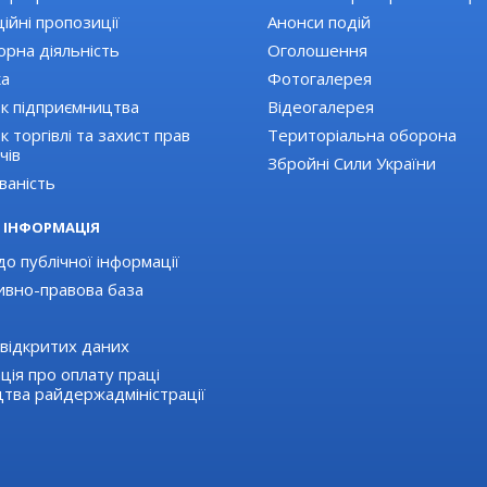
ійні пропозиції
Анонси подій
орна діяльність
Оголошення
ка
Фотогалерея
к підприємництва
Відеогалерея
 торгівлі та захист прав
Територіальна оборона
чів
Збройні Сили України
ваність
 ІНФОРМАЦІЯ
о публічної інформації
вно-правова база
відкритих даних
ція про оплату праці
цтва райдержадміністрації