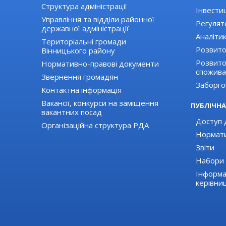
Структура адміністрації
Інвестиц
Управління та відділи районної
Регулят
державної адміністрації
Аналіти
Територіальні громади
Розвито
Вінницького району
Розвиток
Нормативно-правові документи
спожива
Звернення громадян
Заборго
Контактна інформація
Вакансії, конкурси на заміщення
ПУБЛІЧНА
вакантних посад
Доступ д
Організаційна структура РДА
Нормати
Звіти
Набори 
Інформа
керівни