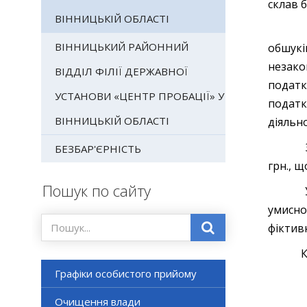
склав б
ВІННИЦЬКІЙ ОБЛАСТІ
Для лі
ВІННИЦЬКИЙ РАЙОННИЙ
обшукі
незако
ВІДДІЛ ФІЛІЇ ДЕРЖАВНОЇ
податк
УСТАНОВИ «ЦЕНТР ПРОБАЦІЇ» У
податк
ВІННИЦЬКІЙ ОБЛАСТІ
діяльно
З мето
БЕЗБАР'ЄРНІСТЬ
грн., 
Пошук по сайту
Учасни
умисно
фіктив
Кримін
Графіки особистого прийому
Очищення влади