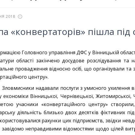
НЯ 2018
па «конвертаторів» пішла під 
ормацією Головного управління ДФС у Вінницькій облас
атури області закінчено досудове розслідування та
альне провадження відносно осіб, що організували та з
ртаційного центру».
сники надавали послуги з умисного ухилення від 
у економіки Вінницької, Чернівецької, Житомирської, Ч
етою учасники «конвертаційного центру» створили,
арську діяльність близько двох десятків фіктивних пі
икористовувалися рахунки цих підприємств, звідки невд
із завідомо неправдивими відомостями щодо цілей вит