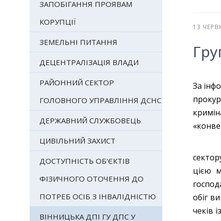
ЗАПОБІГАННЯ ПРОЯВАМ
КОРУПЦІЇ
13 ЧЕРВ
ЗЕМЕЛЬНІ ПИТАННЯ
Гру
ДЕЦЕНТРАЛІЗАЦІЯ ВЛАДИ
РАЙОННИЙ СЕКТОР
За інф
прокур
ГОЛОВНОГО УПРАВЛІННЯ ДСНС
кримін
ДЕРЖАВНИЙ СЛУЖБОВЕЦЬ
«конве
ЦИВІЛЬНИЙ ЗАХИСТ
Зловми
сектор
ДОСТУПНІСТЬ ОБ'ЄКТІВ
цією м
ФІЗИЧНОГО ОТОЧЕННЯ ДО
господ
ПОТРЕБ ОСІБ З ІНВАЛІДНІСТЮ
обіг в
чеків 
ВІННИЦЬКА ДПІ ГУ ДПС У