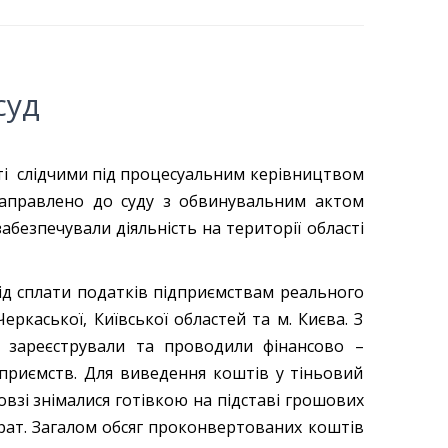
суд
ті слідчими під процесуальним керівництвом
 направлено до суду з обвинувальним актом
абезпечували діяльність на території області
сплати податків підприємствам реального
еркаської, Київської областей та м. Києва. З
 зареєстрували та проводили фінансово –
дприємств. Для виведення коштів у тіньовий
овзі знімалися готівкою на підставі грошових
рат. Загалом обсяг проконвертованих коштів