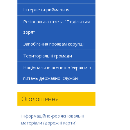
Інтернет-приймальня
Регіональна газета "Подільська
зоря"
Запобігання проявам корупції
Територіальні громади
Національне агенство України з
питань державної служби
Оголошення
Інформаційно-роз'яснювальні
матеріали (дорожні карти)