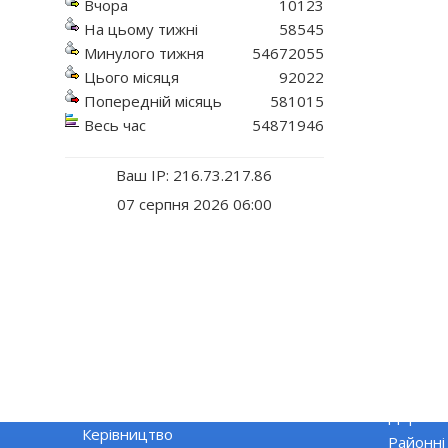
Вчора
10123
На цьому тижні
58545
Минулого тижня
54672055
Цього місяця
92022
Попередній місяць
581015
Весь час
54871946
Ваш IP: 216.73.217.86
07 серпня 2026 06:00
РАЙДЕРЖАДМІНІСТРАЦІЯ
ЕКОНОМІ
Основні завдання та нормативно-
Екологія
правові засади діяльності
Державні
Керівництво
Районні