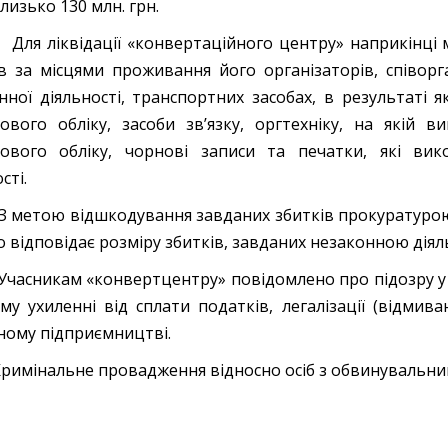
лизько 130 млн. грн.
квідації «конвертаційного центру» наприкінці ми
в за місцями проживання його організаторів, співорга
нної діяльності, транспортних засобах, в результаті 
ового обліку, засоби зв’язку, оргтехніку, на якій 
ового обліку, чорнові записи та печатки, які вик
сті.
ю відшкодування завданих збитків прокуратурою за
що відповідає розміру збитків, завданих незаконною дія
кам «конвертцентру» повідомлено про підозру у вчин
му ухиленні від сплати податків, легалізації (відмив
ному підприємництві.
альне провадження відносно осіб з обвинувальним