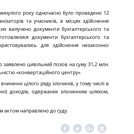
нулого року одночасно було проведено 12
нізаторів та учасників, в місцях здійснення
яких вилучено документи бухгалтерського та
виготовлялися документи бухгалтерського та
ористовувались для здійснення незаконної
явлено цивільний позов на суму 31,2 млн.
льністю «конвертаційного центру».
енні цілого ряду злочинів, у тому числі в
анні) доходів, одержаних злочинним шляхом,
 актом направлено до суду.