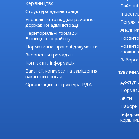
Керівництво
Районні
Структура адміністрації
Інвестиц
Управління та відділи районної
Регулят
державної адміністрації
Аналіти
Територіальні громади
Розвито
Вінницького району
Розвиток
Нормативно-правові документи
спожива
Звернення громадян
Заборго
Контактна інформація
Вакансії, конкурси на заміщення
ПУБЛІЧНА
вакантних посад
Доступ д
Організаційна структура РДА
Нормати
Звіти
Набори 
Інформа
керівни