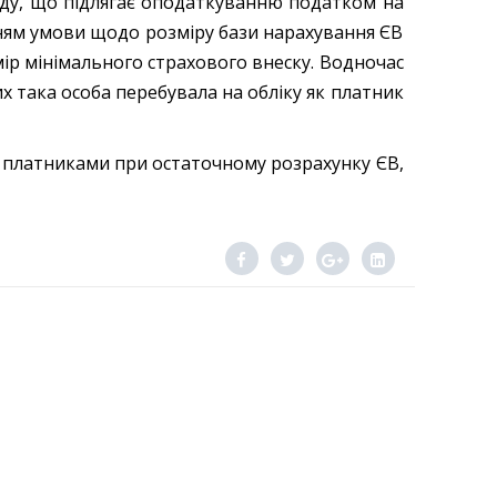
оду, що підлягає оподаткуванню податком на
нням умови щодо розміру бази нарахування ЄВ
ір мінімального страхового внеску. Водночас
их така особа перебувала на обліку як платник
платниками при остаточному розрахунку ЄВ,