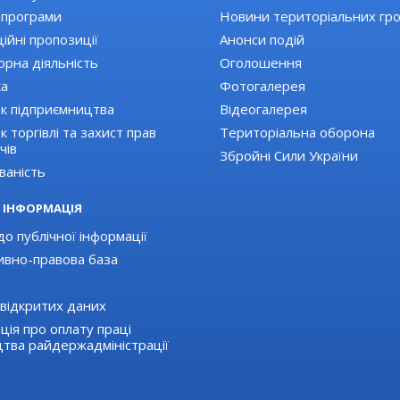
 програми
Новини територіальних гр
ійні пропозиції
Анонси подій
орна діяльність
Оголошення
ка
Фотогалерея
к підприємництва
Відеогалерея
 торгівлі та захист прав
Територіальна оборона
чів
Збройні Сили України
ваність
 ІНФОРМАЦІЯ
о публічної інформації
вно-правова база
відкритих даних
ція про оплату праці
цтва райдержадміністрації