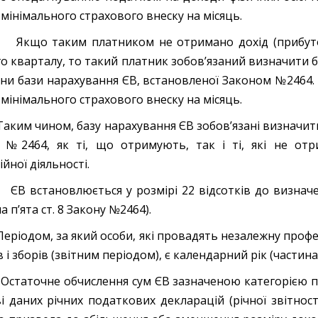
 мінімального страхового внеску на місяць.
таким платником не отримано дохід (прибуток) у
го кварталу, то такий платник зобов’язаний визначити 
ни бази нарахування ЄВ, встановленої Законом №2464
 мінімального страхового внеску на місяць.
чином, базу нарахування ЄВ зобов’язані визначити пла
 №2464, як ті, що отримують, так і ті, які не от
йної діяльності.
ановлюється у розмірі 22 відсотків до визначеної
а п’ята ст. 8 Закону №2464).
ом, за який особи, які провадять незалежну професій
 і зборів (звітним періодом), є календарний рік (частина
чне обчислення сум ЄВ зазначеною категорією плат
ві даних річних податкових декларацій (річної звітност