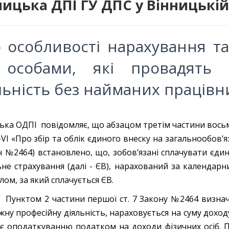
ницька ДПІ ГУ ДПС у Вінницькій
 особливості нарахування та
особами, які провадять 
льність без найманих працівн
ька ОДПІ повідомляє, що абзацом третім частини восьмої
VI «Про збір та облік єдиного внеску на загальнообов’
н №2464) встановлено, що, зобов’язані сплачувати єди
ьне страхування (далі - ЄВ), нарахований за календарн
лом, за який сплачується ЄВ.
м 2 частини першої ст. 7 Закону №2464 визначено,
жну професійну діяльність, нараховується на суму доходу
ає оподаткуванню податком на доходи фізичних осіб.