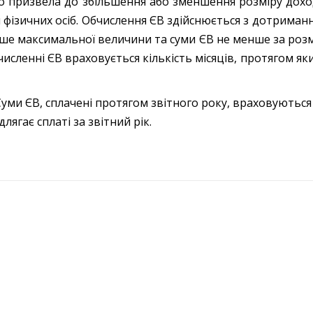
що призвела до збільшення або зменшення розміру дох
 фізичних осіб. Обчислення ЄВ здійснюється з дотрима
ьше максимальної величини та суми ЄВ не менше за розм
численні ЄВ враховується кількість місяців, протягом як
В, сплачені протягом звітного року, враховуються 
длягає сплаті за звітний рік.