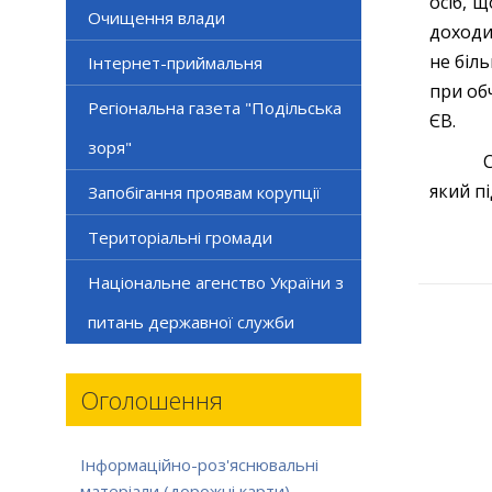
осіб, 
Очищення влади
доходи
не біл
Інтернет-приймальня
при об
Регіональна газета "Подільська
ЄВ.
зоря"
Суми Є
який пі
Запобігання проявам корупції
Територіальні громади
Національне агенство України з
питань державної служби
Оголошення
Інформаційно-роз'яснювальні
матеріали (дорожні карти)