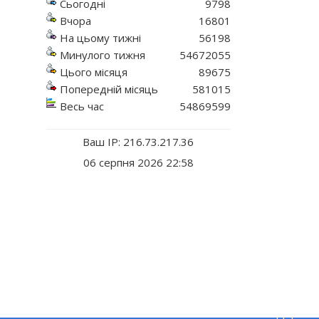
Сьогодні
9798
Вчора
16801
На цьому тижні
56198
Минулого тижня
54672055
Цього місяця
89675
Попередній місяць
581015
Весь час
54869599
Ваш IP: 216.73.217.36
06 серпня 2026 22:58
РАЙДЕРЖАДМІНІСТРАЦІЯ
ЕКОНОМІ
Основні завдання та нормативно-
Екологія
правові засади діяльності
Державні