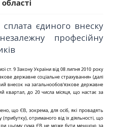
 області
 сплата єдиного внеску
незалежну професійну
иків
 ст. 9 Закону України від 08 липня 2010 року
язкове державне соціальне страхування» (далі
ний внесок на загальнообов’язкове державне
ий квартал, до 20 числа місяця, що настає за
 що ЄВ, зокрема, для осіб, які провадять
 (прибутку), отриманого від їх діяльності, що
 При цьому сума ЄВ не може бути меншою за