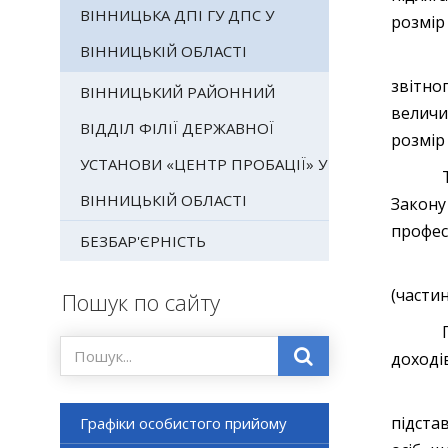
ВІННИЦЬКА ДПІ ГУ ДПС У
розмір
ВІННИЦЬКІЙ ОБЛАСТІ
Якщо 
звітно
ВІННИЦЬКИЙ РАЙОННИЙ
величи
ВІДДІЛ ФІЛІЇ ДЕРЖАВНОЇ
розмір
УСТАНОВИ «ЦЕНТР ПРОБАЦІЇ» У
Таким 
ВІННИЦЬКІЙ ОБЛАСТІ
Закону
професі
БЕЗБАР'ЄРНІСТЬ
ЄВ вст
(частин
Пошук по сайту
Період
доходів
Остато
підста
Графіки особистого прийому