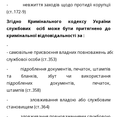
- невжиття заходів щодо протидії корупції
(ст..172-9)
Згідно Кримінального кодексу України
службових осіб може бути притягнено до
кримінальної відповідальності за :
-
- самовільне присвоєння владних повноважень або 
службової особи (ст..353)
- підроблення документів, печаток, штампів
та бланків, збут чи використання
підроблених документів, печаток,
штампів (ст..358)
- зловживання владою або службовим
становищем (ст..364)
- зловживання повноваженнями службовою