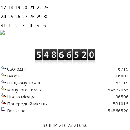
17
18
19
20
21
22
23
24
25
26
27
28
29
30
31
1
2
3
4
5
6
Сьогодні
6719
Вчора
16801
На цьому тижні
53119
Минулого тижня
54672055
Цього місяця
86596
Попередній місяць
581015
Весь час
54866520
Ваш IP: 216.73.216.86