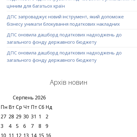
цінним для багатьох країн
ДПС запроваджує новий інструмент, який допоможе
бізнесу уникати блокування податкових накладних
ДПС оновила дашборд податкових надходжень до
загального фонду державного бюджету
ДПС оновила дашборд податкових надходжень до
загального фонду державного бюджету
Архів новин
Серпень
2026
Пн
Вт
Ср
Чт
Пт
Сб
Нд
27
28
29
30
31
1
2
3
4
5
6
7
8
9
10
11
12
13
14
15
16