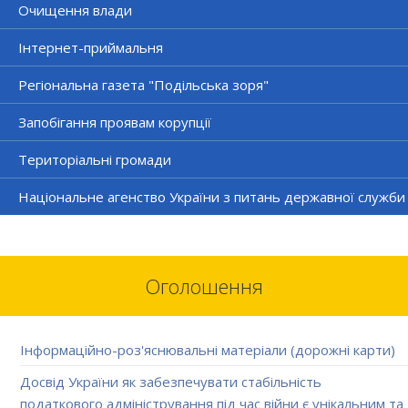
Очищення влади
Інтернет-приймальня
Регіональна газета "Подільська зоря"
Запобігання проявам корупції
Територіальні громади
Національне агенство України з питань державної служби
Оголошення
Інформаційно-роз'яснювальні матеріали (дорожні карти)
Досвід України як забезпечувати стабільність
податкового адміністрування під час війни є унікальним та