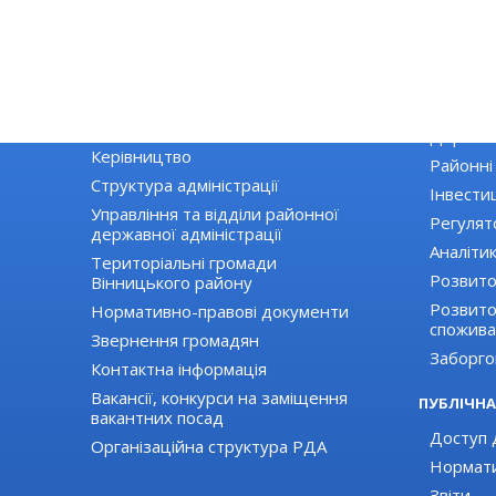
РАЙДЕРЖАДМІНІСТРАЦІЯ
ЕКОНОМІ
Основні завдання та нормативно-
Екологія
правові засади діяльності
Державні
Керівництво
Районні
Структура адміністрації
Інвестиц
Управління та відділи районної
Регулят
державної адміністрації
Аналіти
Територіальні громади
Розвито
Вінницького району
Розвиток
Нормативно-правові документи
спожива
Звернення громадян
Заборго
Контактна інформація
Вакансії, конкурси на заміщення
ПУБЛІЧНА
вакантних посад
Доступ д
Організаційна структура РДА
Нормати
Звіти