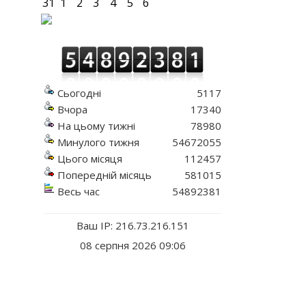
31
1
2
3
4
5
6
Сьогодні
5117
Вчора
17340
На цьому тижні
78980
Минулого тижня
54672055
Цього місяця
112457
Попередній місяць
581015
Весь час
54892381
Ваш IP: 216.73.216.151
08 серпня 2026 09:06