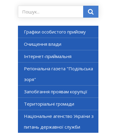
Графіки особистого прийому
Очищення влади
Інтернет-приймальня
Регіональна газета "Подільська
зоря"
Запобігання проявам корупції
Територіальні громади
Національне агенство України з
питань державної служби