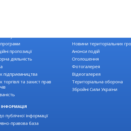
КА РАЙОНУ
НОВИНИ
Топ новини
 закупівлі
Останні новини
 програми
Новини територіальних гр
ійні пропозиції
Анонси подій
орна діяльність
Оголошення
ка
Фотогалерея
к підприємництва
Відеогалерея
 торгівлі та захист прав
Територіальна оборона
чів
Збройні Сили України
ваність
 ІНФОРМАЦІЯ
о публічної інформації
вно-правова база