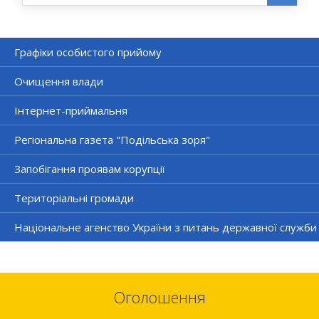
Графіки особистого прийому
Очищення влади
Інтернет-приймальня
Регіональна газета "Подільська зоря"
Запобігання проявам корупції
Територіальні громади
Національне агенство України з питань державної служби
Оголошення