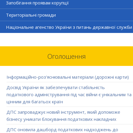
Запобігання проявам корупції
Територіальні громади
Національне агенство України з питань державної служби
Оголошення
Інформаційно-роз'яснювальні матеріали (дорожні карти)
Досвід України як забезпечувати стабільність
податкового адміністрування під час війни є унікальним та
цінним для багатьох країн
ДПС запроваджує новий інструмент, який допоможе
бізнесу уникати блокування податкових накладних
ДПС оновила дашборд податкових надходжень до