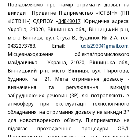
Повідомляємо про намір отримати дозвіл на
викиди Приватне Підприємство «ІСТВІН» (ПП
«ІСТВІН») ЄДРПОУ –
34849017
. Юридична адреса:
Україна, 21020, Вінницька обл., Вінницький р-н,
місто Вінниця, вул. Стуса В., будинок № 2-A. тел.
0432273783, Email:
udis2930@gmail.com
.
Місцезнаходження об'єкта/промислового
майданчика – Україна, 21020, Вінницька обл.,
Вінницький р-н, місто Вінниця, вул. Пирогова,
будинок № 21. Мета отримання дозволу -
визначення та регулювання викидів
забруднюючих речовин (ЗР), які потрапляють в
атмосферу при експлуатації технологічного
обладнання, на отримання дозволу на викиди ЗР
для новоствореного об’єкту. Підприємство не
підлягає проходженню процедури ОВД.
Підприємство спеціалізується на організації