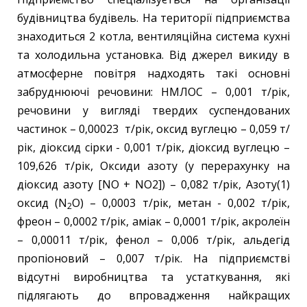
будівництва будівель. На території підприємства
знаходиться 2 котла, вентиляційна система кухні
та холодильна установка. Від джерел викиду в
атмосферне повітря надходять такі основні
забруднюючі речовини: НМЛОС – 0,001 т/рік,
речовини у вигляді твердих суспендованих
частинок – 0,00023 т/рік, оксид вуглецю – 0,059 т/
рік, діоксид сірки - 0,001 т/рік, діоксид вуглецю –
109,626 т/рік, Оксиди азоту (у перерахунку на
діоксид азоту [NO + NO2]) – 0,082 т/рік, Азоту(1)
оксид (N
O) – 0,0003 т/рік, метан - 0,002 т/рік,
2
фреон – 0,0002 т/рік, аміак – 0,0001 т/рік, акролеїн
– 0,00011 т/рік, фенол – 0,006 т/рік, альдегід
пропіоновий – 0,007 т/рік. На підприємстві
відсутні виробництва та устаткування, які
підлягають до впровадження найкращих