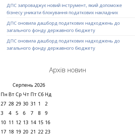
ДПС запроваджує новий інструмент, який допоможе
бізнесу уникати блокування податкових накладних
ДПС оновила дашборд податкових надходжень до
загального фонду державного бюджету
ДПС оновила дашборд податкових надходжень до
загального фонду державного бюджету
Архів новин
Серпень
2026
Пн
Вт
Ср
Чт
Пт
Сб
Нд
27
28
29
30
31
1
2
3
4
5
6
7
8
9
10
11
12
13
14
15
16
17
18
19
20
21
22
23