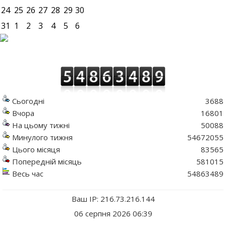
24
25
26
27
28
29
30
31
1
2
3
4
5
6
Сьогодні
3688
Вчора
16801
На цьому тижні
50088
Минулого тижня
54672055
Цього місяця
83565
Попередній місяць
581015
Весь час
54863489
Ваш IP: 216.73.216.144
06 серпня 2026 06:39