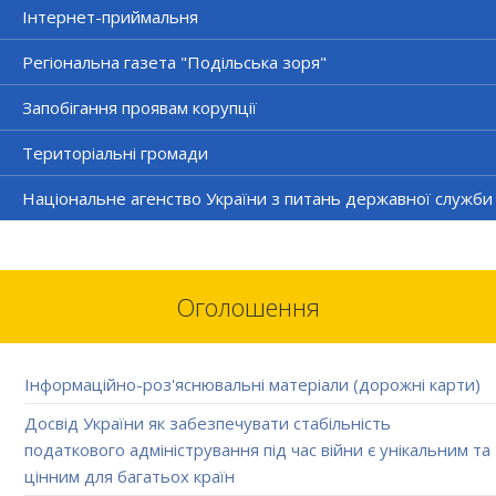
Інтернет-приймальня
Регіональна газета "Подільська зоря"
Запобігання проявам корупції
Територіальні громади
Національне агенство України з питань державної служби
Оголошення
Інформаційно-роз'яснювальні матеріали (дорожні карти)
Досвід України як забезпечувати стабільність
податкового адміністрування під час війни є унікальним та
цінним для багатьох країн