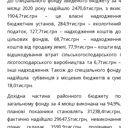
До спеціального фонду зведеного бюджету за 4
місяці 2020 року надійшло 2470,6тис.грн, з яких:
1904,7тис.грн – це власні надходження
бюджетних установ, 284,9тис.грн – екологічний
податок, 127,7тис.грн – надходження коштів до
цільових фондів, 68,7тис.грн – надходження
коштів від продажу землі, 77,9тис.грн – кошти від
відшкодування втрат сільськогосподарського і
лісогосподарського виробництва та 6,7тис.грн –
інші надходження. Також до спеціального фонду
надійшла субвенція з місцевих бюджетів в сумі
18,0тис.грн.
Дохідна частина районного бюджету по
загальному фонду за 4 місяці виконана на 94,9%,
планові показники становлять 31238,4тис.грн,
фактично надійшло 29647,5тис.грн, невиконання
плану складає 1590,9тис.грн, порівняно з