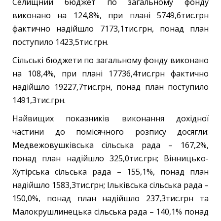
Селищний бюджет по загальному фонду
виконано на 124,8%, при плані 5749,6тис.грн
фактично надійшло 7173,1тис.грн, понад план
поступило 1423,5тис.грн.
Сільські бюджети по загальному фонду виконано
на 108,4%, при плані 17736,4тис.грн фактично
надійшло 19227,7тис.грн, понад план поступило
1491,3тис.грн.
Найвищих показників виконання дохідної
частини до помісячного розпису досягли:
Медвежовушківська сільська рада – 167,2%,
понад план надійшло 325,0тис.грн; Вінницько-
Хутірська сільська рада – 155,1%, понад план
надійшло 1583,3тис.грн; Ільківська сільська рада –
150,0%, понад план надійшло 237,3тис.грн та
Малокрушлинецька сільська рада – 140,1% понад