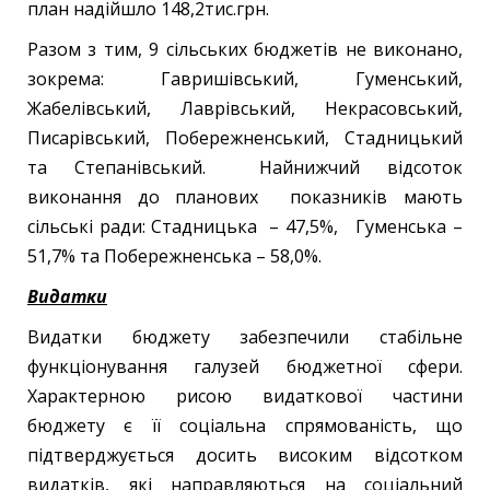
план надійшло 148,2тис.грн.
Разом з тим, 9 сільських бюджетів не виконано,
зокрема: Гавришівський, Гуменський,
Жабелівський, Лаврівський, Некрасовський,
Писарівський, Побережненський, Стадницький
та Степанівський. Найнижчий відсоток
виконання до планових показників мають
сільські ради: Стадницька – 47,5%, Гуменська –
51,7% та Побережненська – 58,0%.
Видатки
Видатки бюджету забезпечили стабільне
функціонування галузей бюджетної сфери.
Характерною рисою видаткової частини
бюджету є її соціальна спрямованість, що
підтверджується досить високим відсотком
видатків, які направляються на соціальний