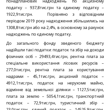
понадпланових надходжень по акцизному
податку – 937,8тис.грн та єдиному податку –
1922,9тис.грн. Порівняно з відповідним
періодом 2019 року надходження збільшились на
1308,8тис.грн або на 2,4%, в основному за рахунок
надходжень по єдиному податку.
До загального фонду зведеного бюджету
надійшли такі податки: податок та збір на доходи
фізичних осіб – 29493,4тис.грн, рентна плата за
спеціальне використання лісових ресурсів –
277,0тис.грн, рентна плата за користування
надрами – 45,1тис.грн, акцизний податок –
4912,1тис.грн, податок на нерухоме майно,
відмінне від земельної ділянки – 1127,5тис.грн,
плата за землю – 5054,1тис.грн, транспортний
податок – 72,9тис.грн, туристичний збір –
23,0тис.грн, єдиний податок – 14525,9тис.грн,