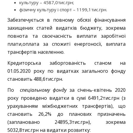
культуру – 4587,0тис.грн;
фізичну культуру і спорт – 1199,1тис.грн.
Забезпечується в повному обсязі фінансування
захищених статей видатків бюджету, зокрема
повнота та своєчасність виплати заробітної
плати,оплата за спожиті енергоносії, виплата
трансфертів населенню.
Кредиторська заборгованість станом на
01.05.2020 року по видатках загального фонду
становить 488,6тис.грн.
По
спеціальному фонду
за січень-квітень 2020
року проведено видатки в сумі 6491,2тис.грн (з
урахуванням міжбюджетних трансфертів), що
становить 26,2% до планових призначень
(заплановано 24895,3тис.грн), зокрема
5032,8тис.грн на видатки розвитку: