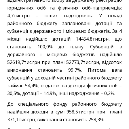
юридичних осіб та фізичних осіб-підприємців;
4,7тис.грн – інших надходжень. У складі
районного бюджету заплановані дотації та
субвенції з державного і місцевих бюджетів. За 4
місяці надійшло дотацій 14454,8тис.грн, що
становить 100,0% до плану. Субвенцій з
державного і місцевих бюджетів надійшло
52619,7тис.грн при плані 52773,7тис.грн, відсоток
виконання становить 99,7%. Питома вага
субвенцій у доходній частині районного бюджету
займає 54,4%, податок на доходи фізичних осіб –
30,5%, дотації – 14,9%, інші надходження – 0,2%.
До спеціального фонду районного бюджету
надійшли доходи в сумі 958,5тис.грн при плані
371,1тис.грн, виконання становить 258,3%.