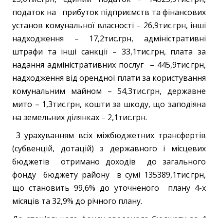
податок на прибуток підприємств та фінансових
установ комунальної власності – 26,9тис.грн, інші
надходження – 17,2тис.грн, адміністративні
штрафи та інші санкції – 33,1тис.грн, плата за
надання адміністративних послуг – 445,9тис.грн,
надходження від орендної плати за користування
комунальним майном – 54,3тис.грн, державне
мито – 1,3тис.грн, кошти за шкоду, що заподіяна
на земельних ділянках – 2,1тис.грн.
З урахуванням всіх міжбюджетних трансфертів
(субвенцій, дотацій) з державного і місцевих
бюджетів отримано доходів до загального
фонду бюджету району в сумі 135389,1тис.грн,
що становить 99,6% до уточненого плану 4-х
місяців та 32,9% до річного плану.