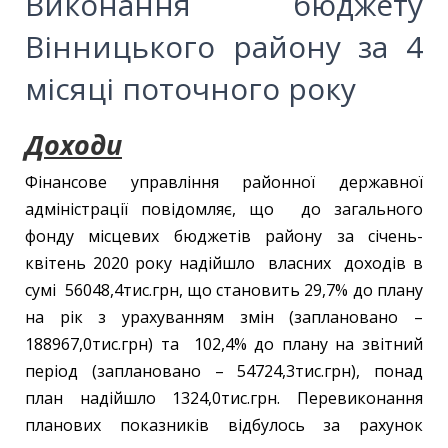
Виконання бюджету
Вінницького району за 4
місяці поточного року
Доходи
Фінансове управління районної державної
адміністрації повідомляє, що до загального
фонду місцевих бюджетів району за січень-
квітень 2020 року надійшло власних доходів в
сумі 56048,4тис.грн, що становить 29,7% до плану
на рік з урахуванням змін (заплановано –
188967,0тис.грн) та 102,4% до плану на звітний
період (заплановано – 54724,3тис.грн), понад
план надійшло 1324,0тис.грн. Перевиконання
планових показників відбулось за рахунок