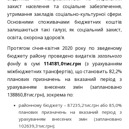
захист населення та соціальне забезпечення,
утримання закладів соціально-культурної сфери.
Основними споживачами бюджетних коштів
залишаються такі галузі, як соціальний захист,
освіта, охорона здоров’я.
Протягом січня-квітня 2020 року по зведеному
бюджету району проведено видатків
загального
фонду
в сумі
114181,0тис.грн
(з урахуванням
міжбюджетних трансфертів), що становить 82,2%
планових призначень на вказаний період з
урахуванням внесених змін (заплановано
138860,8тис.грн), зокрема по:
районному бюджету – 87235,2тис.грн або 85,0%
планових призначень на вказаний період з
урахуванням внесених змін (заплановано
102639,3тис.грн);