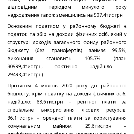
відповідним періодом минулого року
надходження також зменшились на 507,4тис.грн.
Основним податком у районному бюджеті є
податок та збір на доходи фізичних осіб, який у
структурі доходів загального фонду районного
бюджету (без трансфертів) займає 99,5%,
виконання становить 105,7% (план
30999,4тис.грн, фактично надійшло –
29493,4тис.грн).
Протягом 4 місяців 2020 року до районного
бюджету, крім податку на доходи фізичних осіб,
надійшло: 83,6тис.грн – рентної плати за
спеціальне використання лісових ресурсів;
36,1тис.грн – орендної плати за користування
комунальним майном; 29,6тис.грн –
адміністративного збору за державну реєстрацію