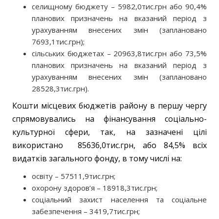
селищному бюджету – 5982,0тис.грн або 90,4%
планових призначень на вказаний період з
урахуванням внесених змін (заплановано
7693,1тис.грн);
сільських бюджетах – 20963,8тис.грн або 73,5%
планових призначень на вказаний період з
урахуванням внесених змін (заплановано
28528,3тис.грн).
Кошти місцевих бюджетів району в першу чергу
спрямовувались на фінансування соціально-
культурної сфери, так, на зазначені цілі
використано 85636,0тис.грн, або 84,5% всіх
видатків загального фонду, в тому числі на:
освіту – 57511,9тис.грн;
охорону здоров’я – 18918,3тис.грн;
соціальний захист населення та соціальне
забезпечення – 3419,7тис.грн;