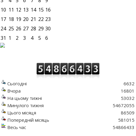
3
4
5
6
7
8
9
10
11
12
13
14
15
16
17
18
19
20
21
22
23
24
25
26
27
28
29
30
31
1
2
3
4
5
6
Сьогодні
6632
Вчора
16801
На цьому тижні
53032
Минулого тижня
54672055
Цього місяця
86509
Попередній місяць
581015
Весь час
54866433