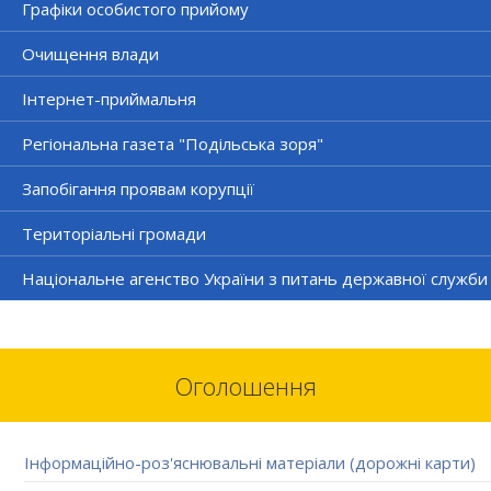
Графіки особистого прийому
Очищення влади
Інтернет-приймальня
Регіональна газета "Подільська зоря"
Запобігання проявам корупції
Територіальні громади
Національне агенство України з питань державної служби
Оголошення
Інформаційно-роз'яснювальні матеріали (дорожні карти)