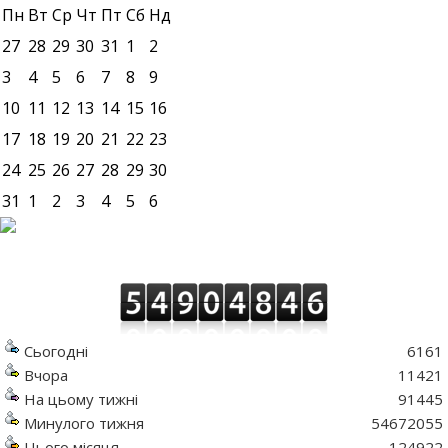
Пн
Вт
Ср
Чт
Пт
Сб
Нд
27
28
29
30
31
1
2
3
4
5
6
7
8
9
10
11
12
13
14
15
16
17
18
19
20
21
22
23
24
25
26
27
28
29
30
31
1
2
3
4
5
6
Сьогодні
6161
Вчора
11421
На цьому тижні
91445
Минулого тижня
54672055
Цього місяця
124922