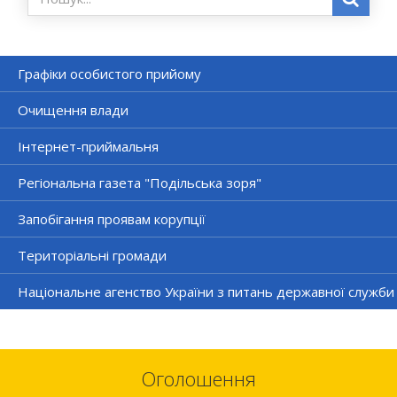
Графіки особистого прийому
Очищення влади
Інтернет-приймальня
Регіональна газета "Подільська зоря"
Запобігання проявам корупції
Територіальні громади
Національне агенство України з питань державної служби
Оголошення