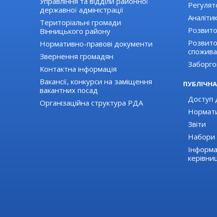
Управління та відділи районної
Регулят
державної адміністрації
Аналіти
Територіальні громади
Розвито
Вінницького району
Розвиток
Нормативно-правові документи
спожива
Звернення громадян
Заборго
Контактна інформація
Вакансії, конкурси на заміщення
ПУБЛІЧНА
вакантних посад
Доступ д
Організаційна структура РДА
Нормати
Звіти
Набори 
Інформа
керівни