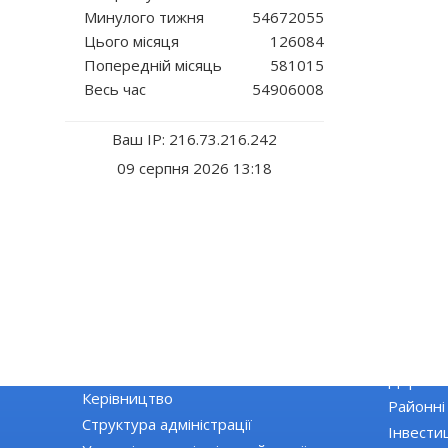
Минулого тижня
54672055
Цього місяця
126084
Попередній місяць
581015
Весь час
54906008
Ваш IP: 216.73.216.242
09 серпня 2026 13:18
РАЙДЕРЖАДМІНІСТРАЦІЯ
ЕКОНОМІ
Основні завдання та нормативно-
Екологія
правові засади діяльності
Державні
Керівництво
Районні
Структура адміністрації
Інвестиц