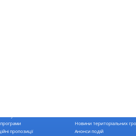
КА РАЙОНУ
НОВИНИ
Топ новини
 закупівлі
Останні новини
 програми
Новини територіальних гр
ійні пропозиції
Анонси подій