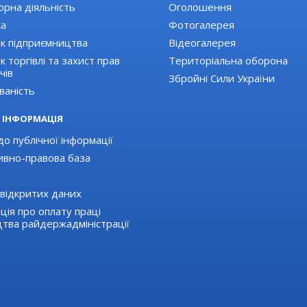
орна діяльність
Оголошення
ка
Фотогалерея
к підприємництва
Відеогалерея
 торгівлі та захист прав
Територіальна оборона
чів
Збройні Сили України
ваність
 ІНФОРМАЦІЯ
о публічної інформації
вно-правова база
відкритих даних
ція про оплату праці
цтва райдержадміністрації