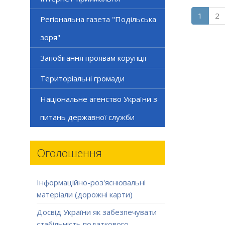
1
2
Регіональна газета "Подільська
зоря"
Запобігання проявам корупції
Територіальні громади
Національне агенство України з
питань державної служби
Оголошення
Інформаційно-роз'яснювальні
матеріали (дорожні карти)
Досвід України як забезпечувати
стабільність податкового