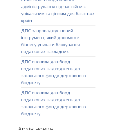
адміністрування під час війни є
унікальним та цінним для багатьох
країн
ДПС запроваджує новий
інструмент, який допоможе
бізнесу уникати блокування
податкових накладних
ДПС оновила дашборд
податкових надходжень до
загального фонду державного
бюджету
ДПС оновила дашборд
податкових надходжень до
загального фонду державного
бюджету
Архів новин