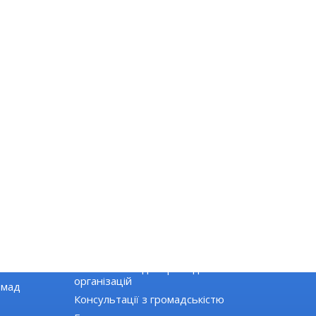
ГРОМАДЯНСЬКЕ СУСПІЛЬСТВО
Новини громадських організацій
Оголошення для громадських
організацій
омад
Консультації з громадськістю