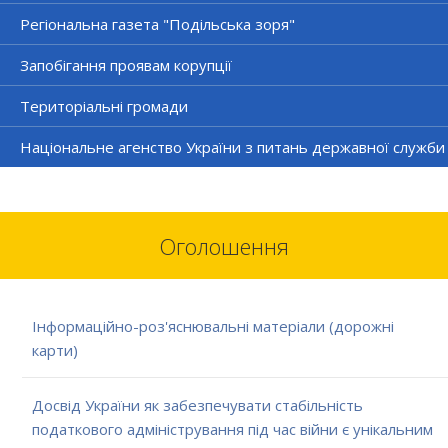
Регіональна газета "Подільська зоря"
Запобігання проявам корупції
Територіальні громади
Національне агенство України з питань державної служби
Оголошення
Інформаційно-роз'яснювальні матеріали (дорожні
карти)
Досвід України як забезпечувати стабільність
податкового адміністрування під час війни є унікальним