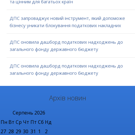
та цінним для багатьох країн
ДПС запроваджує новий інструмент, який допоможе
бізнесу уникати блокування податкових накладних
ДПС оновила дашборд податкових надходжень до
загального фонду державного бюджету
ДПС оновила дашборд податкових надходжень до
загального фонду державного бюджету
Архів новин
Серпень
2026
Пн
Вт
Ср
Чт
Пт
Сб
Нд
27
28
29
30
31
1
2