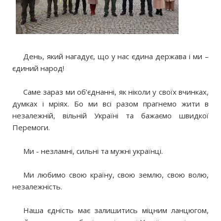
⠀⠀День, який нагадує, що у нас єдина держава і ми –
єдиний народ!
⠀
⠀⠀Саме зараз ми об’єднанні, як ніколи у своїх вчинках,
думках і мріях. Бо ми всі разом прагнемо жити в
незалежній, вільній Україні та бажаємо швидкої
Перемоги.
⠀
⠀⠀Ми - незламні, сильні та мужні українці.
⠀
⠀⠀Ми любимо свою країну, свою землю, свою волю,
незалежність.
⠀
⠀⠀Наша єдність має залишитись міцним ланцюгом,