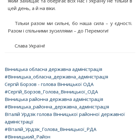
який захищає та оберігає всіх нас і Україну не тільки в
цей день, а й на віки.
⠀
⠀⠀Тільки разом ми сильні, бо наша сила – у єдності.
Разом і спільними зусиллями ­– до Перемоги!
⠀
⠀⠀Слава Україні!
Вінницька обласна державна адміністрація
#Вінницька_обласна_державна_адміністрація
Сергій Борзов - голова Вінницької ОДА
#Сергій_Борзов_Голова_Вінницької_ОДА
Вінницька районна державна адміністрація
#Вінницька_районна_державна_адміністрація
Віталій Урдзік голова Вінницької районної державної
адміністрації
#Віталій_Урдзік_Голова_Вінницької_РДА
#Вінницький_Район