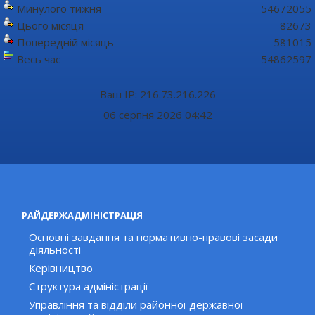
Минулого тижня
54672055
Цього місяця
82673
Попередній місяць
581015
Весь час
54862597
Ваш IP: 216.73.216.226
06 серпня 2026 04:42
РАЙДЕРЖАДМІНІСТРАЦІЯ
Основні завдання та нормативно-правові засади
діяльності
Керівництво
Структура адміністрації
Управління та відділи районної державної