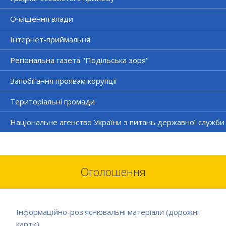
Очищення влади
Інтернет-приймальня
Регіональна газета "Подільська зоря"
Запобігання проявам корупції
Територіальні громади
Національне агенство України з питань державної служби
Оголошення
Інформаційно-роз'яснювальні матеріали (дорожні
карти)