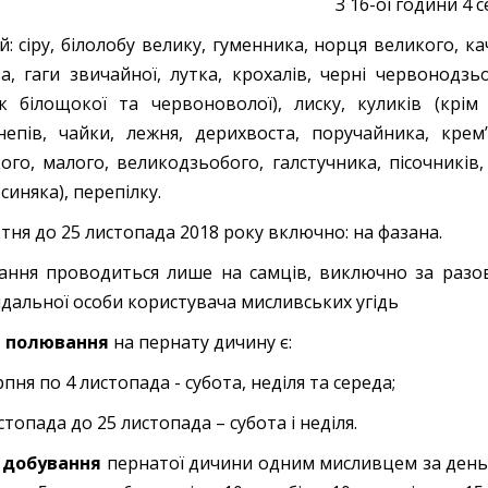
З 16-ої години 4 
й: сіру, білолобу велику, гуменника, норця великого, кач
за, гаги звичайної, лутка, крохалів, черні червонодзь
к білощокої та червоноволої), лиску, куликів (крім
епів, чайки, лежня, дерихвоста, поручайника, крем’
ого, малого, великодзьобого, галстучника, пісочників,
синяка), перепілку.
втня до 25 листопада 2018 року включно: на фазана.
ння проводиться лише на самців, виключно за разов
ідальної особи користувача мисливських угідь
 полювання
на пернату дичину є:
ерпня по 4 листопада - субота, неділя та середа;
истопада до 25 листопада – субота і неділя.
 добування
пернатої дичини одним мисливцем за день