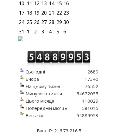
10
11
12
13
14
15
16
17
18
19
20
21
22
23
24
25
26
27
28
29
30
31
1
2
3
4
5
6
Сьогодні
2689
Вчора
17340
На цьому тижні
76552
Минулого тижня
54672055
Цього місяця
110029
Попередній місяць
581015
Весь час
54889953
Ваш IP: 216.73.216.5