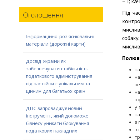
– 1; ка
Під ча
Оголошення
контро
мислив
Інформаційно-роз'яснювальні
собаку
матеріали (дорожні карти)
мислив
Полюв
Досвід України як
забезпечувати стабільність
на
податкового адміністрування
на
під час війни є унікальним та
пе
цінним для багатьох країн
на
шр
у 
ДПС запроваджує новий
на
інструмент, який допоможе
з 
бізнесу уникати блокування
з 
податкових накладних
тр