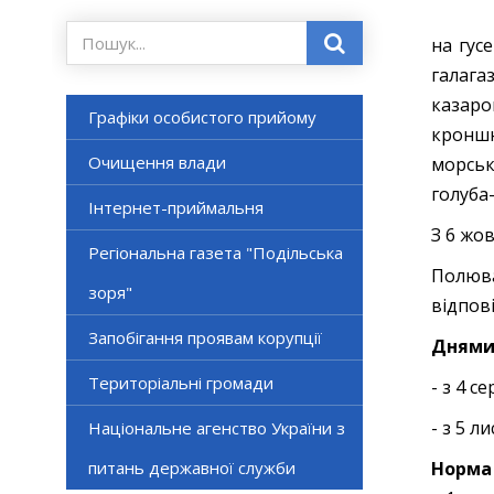
на гусе
галага
казаро
Графіки особистого прийому
кроншн
Очищення влади
морськ
голуба-
Інтернет-приймальня
З 6 жо
Регіональна газета "Подільська
Полюва
зоря"
відпов
Запобігання проявам корупції
Днями
Територіальні громади
- з 4 с
- з 5 л
Національне агенство України з
питань державної служби
Норма