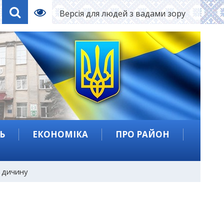
Версія для людей з вадами зору
Ь
ЕКОНОМІКА
ПРО РАЙОН
у дичину