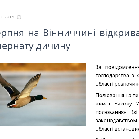
Я 2018
ерпня на Вінниччині відкрив
пернату дичину
За повідомлення
господарства з 
області розпочин
Полювання на пер
вимог Закону У
полювання» (з
законодавством 
області встанови