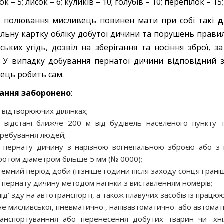
чок – 5; лисок – 6; куликів – 10; голубів – 10; перепілок – 1
с полювання мисливець повинен мати при собі такі
д
льну картку обліку добутої дичини та порушень правил
ських угідь, дозвіл на зберігання та носіння зброї, 
. У випадку добування пернатої дичини відповідний з
ець робить сам.
ання заборонено
:
 відтворюючих ділянках;
 відстані ближче 200 м від будівель населеного пункту
ребування людей;
 пернату дичину з нарізною вогнепальною зброєю або з 
отом діаметром більше 5 мм (№ 0000);
темний період доби (пізніше години після заходу сонця і рані
 пернату дичину методом нагінки з виставленням номерів;
під’їзду на автотранспорті, а також плавучих засобів із прац
не мисливської, пневматичної, напівавтоматичної або автомат
анспортуванння або перенесення добутих тварин чи їхні