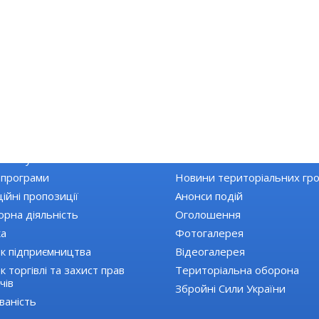
КА РАЙОНУ
НОВИНИ
Топ новини
 закупівлі
Останні новини
 програми
Новини територіальних гр
ійні пропозиції
Анонси подій
орна діяльність
Оголошення
ка
Фотогалерея
к підприємництва
Відеогалерея
 торгівлі та захист прав
Територіальна оборона
чів
Збройні Сили України
ваність