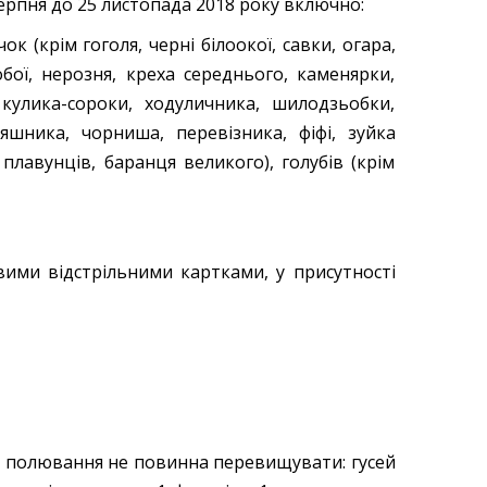
серпня до 25 листопада 2018 року включно:
ок (крім гоголя, черні білоокої, савки, огара,
обої, нерозня, креха середнього, каменярки,
 кулика-сороки, ходуличника, шилодзьобки,
яшника, чорниша, перевізника, фіфі, зуйка
 плавунців, баранця великого), голубів (крім
ими відстрільними картками, у присутності
 полювання не повинна перевищувати: гусей