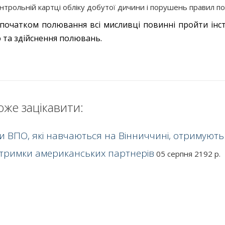
нтрольній картці обліку добутої дичини і порушень правил по
початком полювання всі мисливці повинні пройти інст
 та здійснення полювань.
оже зацікавити:
ти ВПО, які навчаються на Вінниччині, отримують
дтримки американських партнерів
05 серпня 2192 р.