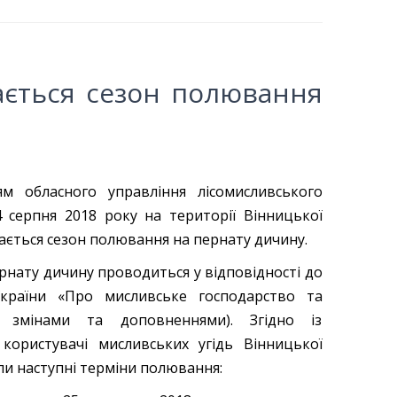
ається сезон полювання
м обласного управління лісомисливського
4 серпня 2018 року на території Вінницької
ається сезон полювання на пернату дичину.
нату дичину проводиться у відповідності до
країни «Про мисливське господарство та
і змінами та доповненнями). Згідно із
користувачі мисливських угідь Вінницької
ли наступні терміни полювання: