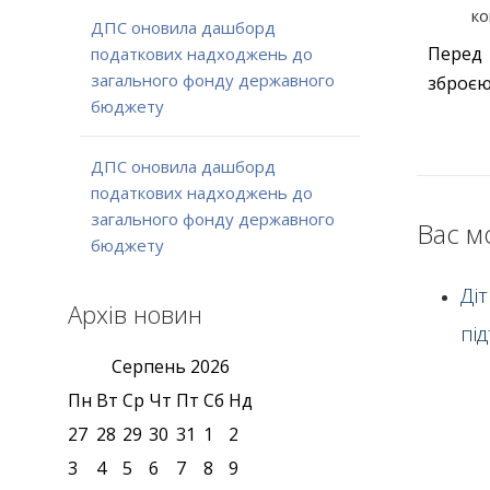
ко
ДПС оновила дашборд
Перед 
податкових надходжень до
загального фонду державного
зброєю
бюджету
ДПС оновила дашборд
податкових надходжень до
загального фонду державного
Вас м
бюджету
Ді
Архів новин
пі
Серпень
2026
Пн
Вт
Ср
Чт
Пт
Сб
Нд
27
28
29
30
31
1
2
3
4
5
6
7
8
9