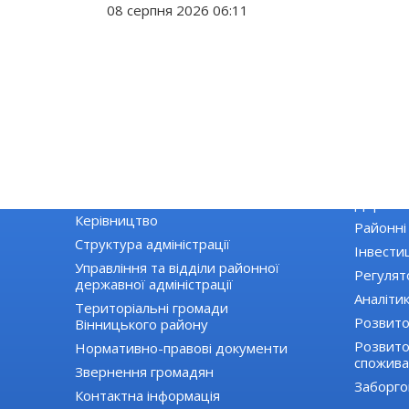
08 серпня 2026 06:11
РАЙДЕРЖАДМІНІСТРАЦІЯ
ЕКОНОМІ
Основні завдання та нормативно-
Екологія
правові засади діяльності
Державні
Керівництво
Районні
Структура адміністрації
Інвестиц
Управління та відділи районної
Регулят
державної адміністрації
Аналіти
Територіальні громади
Розвито
Вінницького району
Розвиток
Нормативно-правові документи
спожива
Звернення громадян
Заборго
Контактна інформація