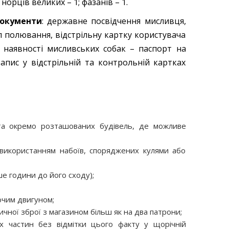
5; норців великих – 1; фазанів – 1.
окументи
: державне посвідчення мисливця,
 полювання, відстрільну картку користувача
за наявності мисливських собак – паспорт на
апис у відстрільній та контрольній картках
 та окремо розташованих будівель, де можливе
використанням набоїв, споряджених кулями або
ше години до його сходу);
юючим двигуном;
ичної зброї з магазином більш як на два патрони;
х частин без відмітки цього факту у щорічній