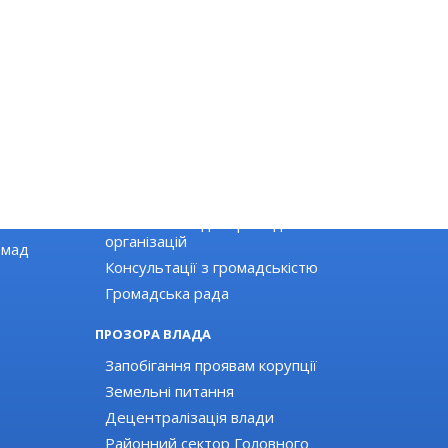
ГРОМАДЯНСЬКЕ СУСПІЛЬСТВО
Новини громадських організацій
Оголошення для громадських
організацій
омад
Консультації з громадськістю
Громадська рада
ПРОЗОРА ВЛАДА
Запобігання проявам корупції
Земельні питання
Децентралізація влади
Районний сектор Головного