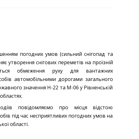
ршенням погодних умов (сильний снігопад та
няє утворення снігових переметів на проїзній
иться обмеження руху для вантажних
собів автомобільними дорогами загального
жавного значення Н-22 та М-06 у Рівненській
областях.
одіїв повідомляємо про місця відстою
обів під час несприятливих погодних умов на
кої області.