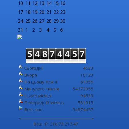
10
11
12
13
14
15
16
17
18
19
20
21
22
23
24
25
26
27
28
29
30
31
1
2
3
4
5
6
Сьогодні
4533
Вчора
10123
На цьому тижні
61056
Минулого тижня
54672055
Цього місяця
94533
Попередній місяць
581015
Весь час
54874457
Ваш IP: 216.73.217.47