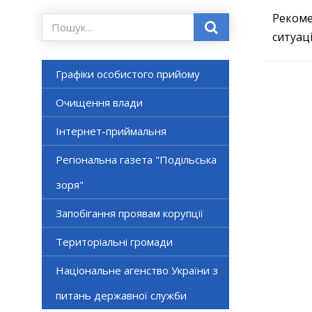
Рекоме
ситуаці
Графіки особистого прийому
Очищення влади
Інтернет-приймальня
Регіональна газета "Подільська
зоря"
Запобігання проявам корупції
Територіальні громади
Національне агенство України з
питань державної служби