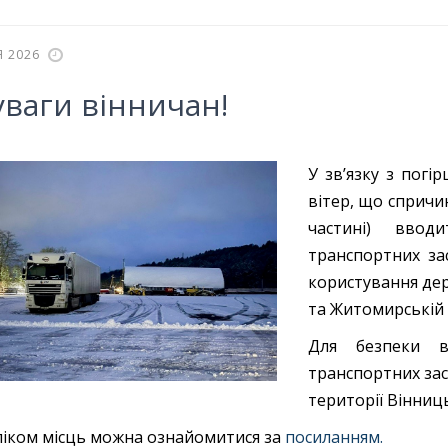
Я 2026
уваги вінничан!
У зв’язку з погі
вітер, що спричи
частині) ввод
транспортних за
користування дер
та Житомирській 
Для безпеки в
транспортних зас
території Вінниць
ліком місць можна ознайомитися за
посиланням.