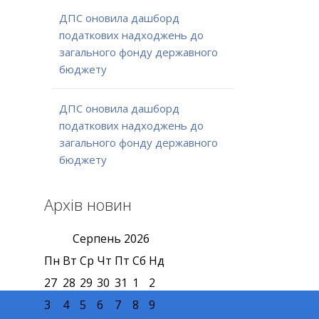
ДПС оновила дашборд
податкових надходжень до
загального фонду державного
бюджету
ДПС оновила дашборд
податкових надходжень до
загального фонду державного
бюджету
Архів новин
Серпень
2026
Пн
Вт
Ср
Чт
Пт
Сб
Нд
27
28
29
30
31
1
2
3
4
5
6
7
8
9