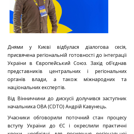
Днями у Києві відбулася діалогова сесія,
присвячена регіональній готовності до інтеграції
України в Європейський Союз. Захід об’єднав
представників центральних і регіональних
органів влади, а також міжнародних та
національних експертів.
Від Вінниччини до дискусії долучився заступник
начальника ОВА (CDTO) Андрій Кавунець.
Учасники обговорили поточний стан процесу
вступу України до ЄС і окреслили практичні
кроки, необхідні для посилення регіональної