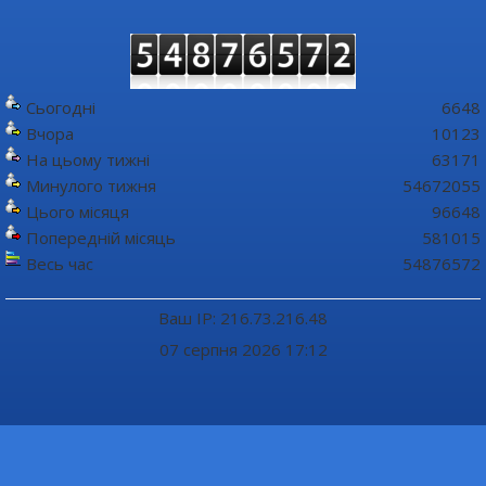
Сьогодні
6648
Вчора
10123
На цьому тижні
63171
Минулого тижня
54672055
Цього місяця
96648
Попередній місяць
581015
Весь час
54876572
Ваш IP: 216.73.216.48
07 серпня 2026 17:12