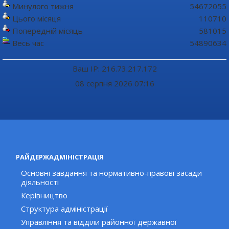
Минулого тижня
54672055
Цього місяця
110710
Попередній місяць
581015
Весь час
54890634
Ваш IP: 216.73.217.172
08 серпня 2026 07:16
РАЙДЕРЖАДМІНІСТРАЦІЯ
Основні завдання та нормативно-правові засади
діяльності
Керівництво
Структура адміністрації
Управління та відділи районної державної