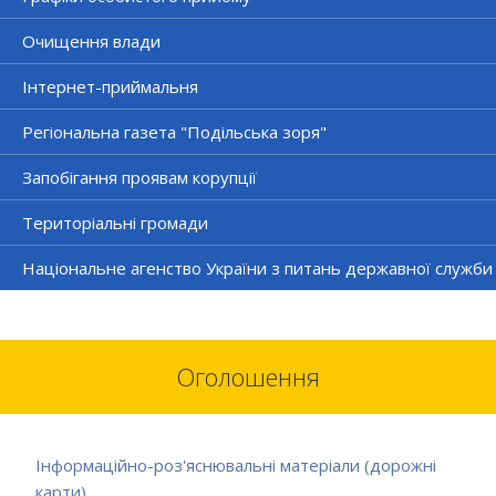
Очищення влади
Інтернет-приймальня
Регіональна газета "Подільська зоря"
Запобігання проявам корупції
Територіальні громади
Національне агенство України з питань державної служби
Оголошення
Інформаційно-роз'яснювальні матеріали (дорожні
карти)