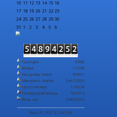
10
11
12
13
14
15
16
17
18
19
20
21
22
23
24
25
26
27
28
29
30
31
1
2
3
4
5
6
Сьогодні
6988
Вчора
17340
На цьому тижні
80851
Минулого тижня
54672055
Цього місяця
114328
Попередній місяць
581015
Весь час
54894252
Ваш IP: 216.73.216.184