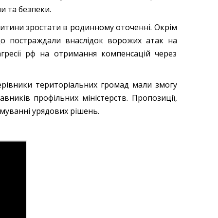
и та безпеки.
 дитини зростати в родинному оточенні. Окрім
 що постраждали внаслідок ворожих атак на
агресії рф на отримання компенсацій через
Керівники територіальних громад мали змогу
вників профільних міністерств. Пропозиції,
ормуванні урядових рішень.