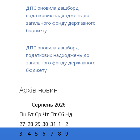
ДПС оновила дашборд
податкових надходжень до
загального фонду державного
бюджету
ДПС оновила дашборд
податкових надходжень до
загального фонду державного
бюджету
Архів новин
Серпень
2026
Пн
Вт
Ср
Чт
Пт
Сб
Нд
27
28
29
30
31
1
2
3
4
5
6
7
8
9