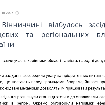
СНЯ 2025
Вінниччині відбулось засі
цевих та регіональних в
аїни
ді взяли участь керівники області та міста, народні деп
.
ки засідання зосередили увагу на пріоритетних питаннях
и, що постають перед громадами. Зокрема, йшлося пр
аконодавчі механізми дозволять їм працювати результат
 засідання розглянули стан підготовки до опалювальног
етики в регіоні. Окремо обговорили напрямки ефе