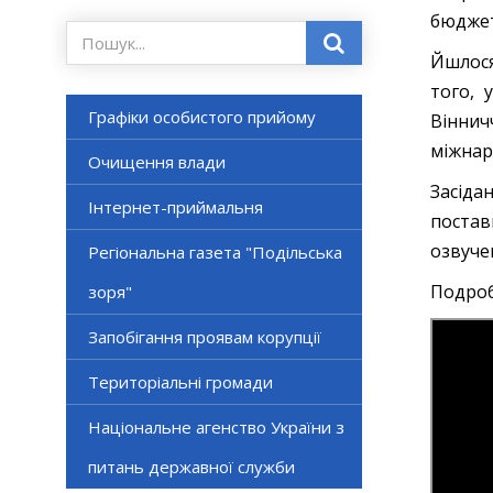
бюджет
Йшлося
того, 
Графіки особистого прийому
Віннич
міжнар
Очищення влади
Засіда
Інтернет-приймальня
постав
озвуче
Регіональна газета "Подільська
Подроб
зоря"
Запобігання проявам корупції
Територіальні громади
Національне агенство України з
питань державної служби