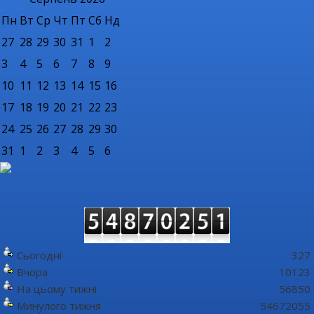
Пн
Вт
Ср
Чт
Пт
Сб
Нд
27
28
29
30
31
1
2
3
4
5
6
7
8
9
10
11
12
13
14
15
16
17
18
19
20
21
22
23
24
25
26
27
28
29
30
31
1
2
3
4
5
6
Сьогодні
327
Вчора
10123
На цьому тижні
56850
Минулого тижня
54672055