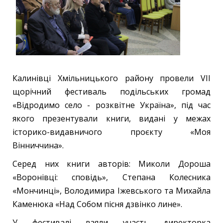
Калинівці Хмільницького району провели VII
щорічний фестиваль подільських громад
«Відродимо село - розквітне Україна», під час
якого презентували книги, видані у межах
історико-видавничого проєкту «Моя
Вінниччина».
Серед них книги авторів: Миколи Дороша
«Воронівці: сповідь», Степана Колесника
«Мончинці», Володимира Іжевського та Михайла
Каменюка «Над Собом пісня дзвінко лине».
У фестивалі взяли участь директорка