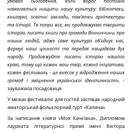
умовах сьогодення, коли ворог постійно
намагається нищити нашу культуру: бібліотеки,
книгарні, освітні заклади, пам’ятки архітектури
та історії. Та попри все, ми продовжуємо творити
історію, писати книги про громади Вінниччини, про
наших людей, адже саме культура об’єднує нас,
формує наші цінності та передає нащадкам дух
народу. Продовжуйте писати історію нашого
краю, тому що кожен ваш твір, кожна ініціатива,
кожен фестиваль - це внесок у відродження наших
громад і зміцнення української ідентичності»
, -
зауважила посадовиця.
У межах фестивалю для гостей заспівав народний
аматорський фольклорний гурт «Калина».
За написання книги «Моя Качківка», Дипломом
лауреата літературної премії імені Віктора