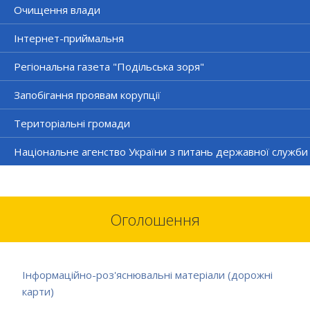
Очищення влади
Інтернет-приймальня
Регіональна газета "Подільська зоря"
Запобігання проявам корупції
Територіальні громади
Національне агенство України з питань державної служби
Оголошення
Інформаційно-роз'яснювальні матеріали (дорожні
карти)