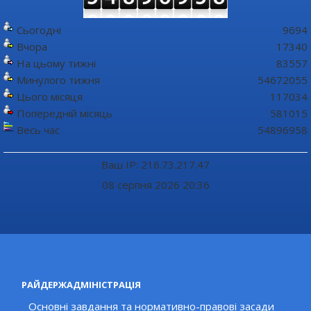
Сьогодні
9694
Вчора
17340
На цьому тижні
83557
Минулого тижня
54672055
Цього місяця
117034
Попередній місяць
581015
Весь час
54896958
Ваш IP: 216.73.217.47
08 серпня 2026 20:36
РАЙДЕРЖАДМІНІСТРАЦІЯ
Основні завдання та нормативно-правові засади