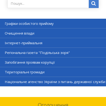
Графіки особистого прийому
Очищення влади
Інтернет-приймальня
Регіональна газета "Подільська зоря"
Запобігання проявам корупції
Територіальні громади
Національне агенство України з питань державної служби
Оголошення