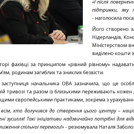
«І після поверне
підтримки, яку
-
наголосила поса
Його створено з
Нідерландів, Конс
Міністерством вн
виділено кошти з
торі фахівці за принципом «рівний рівному» надават
ім’ям, родинам загиблих та зниклих безвісти.
заступниця начальника ОВА зазначила, що це особ
ній тривозі та разом із близькими переживають кожен 
щими європейськими практиками, зокрема з урахування
 всім, хто долучився до створення цього центру – наці
ені зусилля! Такі ініціативи надзвичайно потрібні для в
лиження спільної перемоги!»
- резюмувала Наталя Заболо