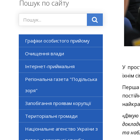
Пошук по сайту
Графіки особистого прийому
Очищення влади
Інтернет-приймальня
У прос
їхнім с
Регіональна газета "Подільська
Перша 
зоря"
постій
Запобігання проявам корупції
найкра
«Дякую
Територіальні громади
доклад
Національне агенство України з
та наб
питань державної служби