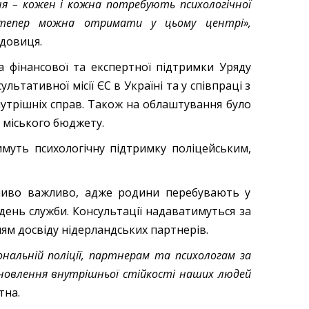
ння – кожен і кожна потребують психологічної
 тепер можна отримати у цьому центрі»,
довиця.
а фінансової та експертної підтримки Уряду
ультативної місії ЄС в Україні та у співпраці з
утрішніх справ. Також на облаштування було
 міського бюджету.
имуть психологічну підтримку поліцейським,
ливо важливо, адже родини перебувають у
день служби. Консультації надаватимуться за
м досвіду нідерландських партнерів.
ональній поліції, партнерам та психологам за
ідновлення внутрішньої стійкості наших людей
тна.