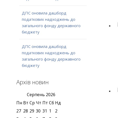
ДПС оновила дашборд
податкових надходжень до
загального фонду державного
бюджету
ДПС оновила дашборд
податкових надходжень до
загального фонду державного
бюджету
Архів новин
Серпень
2026
Пн
Вт
Ср
Чт
Пт
Сб
Нд
27
28
29
30
31
1
2