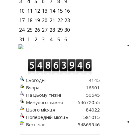
3
4
5
6
7
8
9
10
11
12
13
14
15
16
17
18
19
20
21
22
23
24
25
26
27
28
29
30
31
1
2
3
4
5
6
Сьогодні
4145
Вчора
16801
На цьому тижні
50545
Минулого тижня
54672055
Цього місяця
84022
Попередній місяць
581015
Весь час
54863946