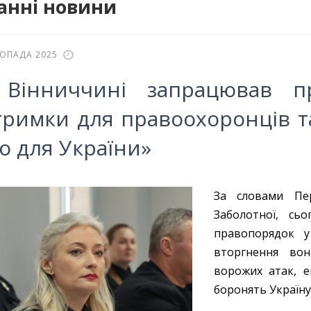
анні новини
ТОПАДА 2025
Вінниччині запрацював пр
тримки для правоохоронців т
о для України»
За словами Пе
Заболотної, сь
правопорядок у
вторгнення во
ворожих атак, е
боронять Україну