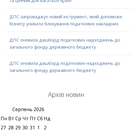
та цінним для багатьох країн
ДПС запроваджує новий інструмент, який допоможе
бізнесу уникати блокування податкових накладних
ДПС оновила дашборд податкових надходжень до
загального фонду державного бюджету
ДПС оновила дашборд податкових надходжень до
загального фонду державного бюджету
Архів новин
Серпень
2026
Пн
Вт
Ср
Чт
Пт
Сб
Нд
27
28
29
30
31
1
2