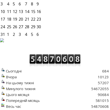
3
4
5
6
7
8
9
10
11
12
13
14
15
16
17
18
19
20
21
22
23
24
25
26
27
28
29
30
31
1
2
3
4
5
6
Сьогодні
684
Вчора
10123
На цьому тижні
57207
Минулого тижня
54672055
Цього місяця
90684
Попередній місяць
581015
Весь час
54870608