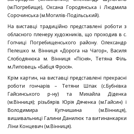
(м.Погребище), Оксана Городянська і Людмила
Сорочинська (м.Могилів-Подільський).
На виставці традиційно представлені роботи з
обласного пленеру художників, що проходив в с.
Гопчиці Погребищенського району. Олександр
Пелешко м. Вінниця «Дорога на Чагор», Василя
Слободянюка м. Вінниця «Пісня», Тетяна Філь
м.Липовець «Бабця Фрося».
Крім картин, на виставці представлені прекрасні
роботи гончарів – Тетяни Шпак (с.Бубнівка
Гайсинського р-ну) та Михайла Діденка
(м.Вінниця); різьбярів Юрія Дяченка (м.Гайсин) і
Володимира Купчишина (м.Вінниця),
вишивальниці Галини Данилюк та витинанкарки
Ліни Концевич (м.Вінниця).