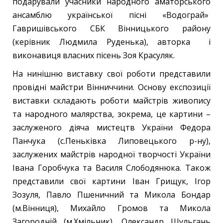
подарували учасники народного аматорського
ансамблю української пісні «Водограй»
Гавришівського СБК Вінницького району
(керівник Людмила Руденька), авторка і
виконавиця власних пісень Зоя Красуляк.
На нинішню виставку свої роботи представили
провідні майстри Вінниччини. Основу експозиції
виставки складають роботи майстрів живопису
та народного малярства, зокрема, це картини –
заслуженого діяча мистецтв України Федора
Панчука (с.Пеньківка Липовецького р-ну),
заслужених майстрів народної творчості України
Івана Горобчука та Василя Слободянюка. Також
представили свої картини Іван Грищук, Ігор
Зозуля, Павло Пшеничний та Микола Бондар
(м.Вінниця), Михайло Громов та Микола
Загородній (м.Хмільник), Олександр Шульгань