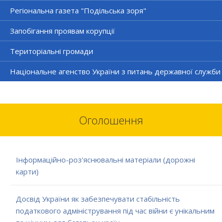
Регіональна газета "Подільська зоря"
Запобігання проявам корупції
Територіальні громади
Національне агенство України з питань державної служби
Оголошення
Інформаційно-роз'яснювальні матеріали (дорожні
карти)
Досвід України як забезпечувати стабільність
податкового адміністрування під час війни є унікальним