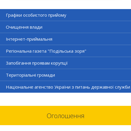
Графіки особистого прийому
Очищення влади
Інтернет-приймальня
Регіональна газета "Подільська зоря"
Запобігання проявам корупції
Територіальні громади
Національне агенство України з питань державної служби
Оголошення