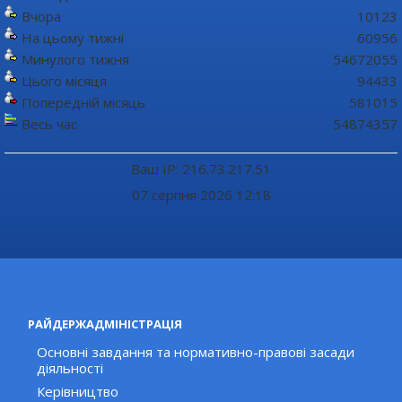
Вчора
10123
На цьому тижні
60956
Минулого тижня
54672055
Цього місяця
94433
Попередній місяць
581015
Весь час
54874357
Ваш IP: 216.73.217.51
07 серпня 2026 12:18
РАЙДЕРЖАДМІНІСТРАЦІЯ
Основні завдання та нормативно-правові засади
діяльності
Керівництво