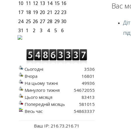
10
11
12
13
14
15
16
Вас м
17
18
19
20
21
22
23
24
25
26
27
28
29
30
Ді
31
1
2
3
4
5
6
пі
Сьогодні
3536
Вчора
16801
На цьому тижні
49936
Минулого тижня
54672055
Цього місяця
83413
Попередній місяць
581015
Весь час
54863337
Ваш IP: 216.73.216.71