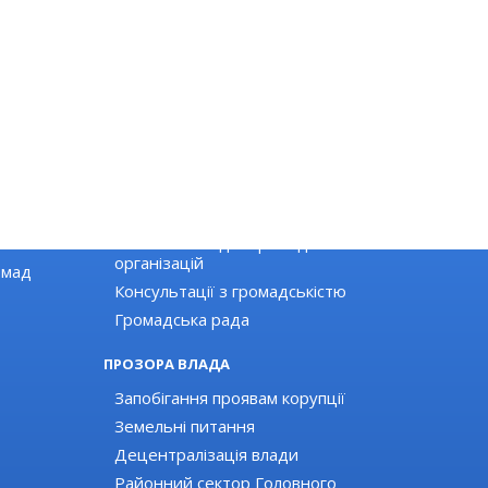
ГРОМАДЯНСЬКЕ СУСПІЛЬСТВО
Новини громадських організацій
Оголошення для громадських
організацій
омад
Консультації з громадськістю
Громадська рада
ПРОЗОРА ВЛАДА
Запобігання проявам корупції
Земельні питання
Децентралізація влади
Районний сектор Головного