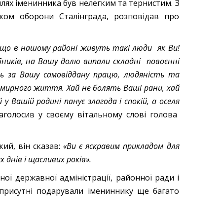
ях іменинника був нелегким та тернистим. З
ком оборони Сталінграда, розповідав про
 що в нашому районі живуть такі люди
як
Ви!
ників, на Вашу
долю випали складні
повоєнні
ь за Вашу самовіддану працю, людяність та
 мирного життя. Хай не болять Ваші рани, хай
й у Ваш
ій
родин
і
панує злагода і спокій, а осел
я
наголосив у своєму вітальному слові голова
ий, він сказав:
«Ви є яскравим прикладом для
 днів і щасливих років».
ї державної адміністрації, районної ради і
і присутні подарували імениннику ще багато