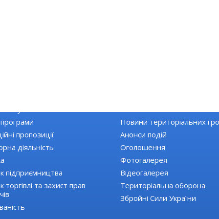
КА РАЙОНУ
НОВИНИ
Топ новини
 закупівлі
Останні новини
 програми
Новини територіальних гр
ійні пропозиції
Анонси подій
орна діяльність
Оголошення
ка
Фотогалерея
к підприємництва
Відеогалерея
 торгівлі та захист прав
Територіальна оборона
чів
Збройні Сили України
ваність