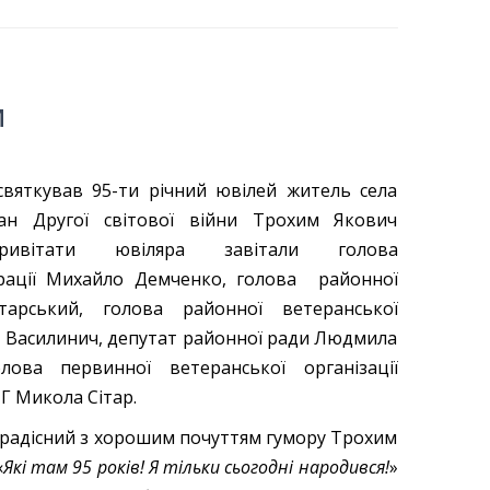
м
вяткував 95-ти річний ювілей житель села
ран Другої світової війни Трохим Якович
ривітати ювіляра завітали голова
рації Михайло Демченко, голова районної
тарський, голова районної ветеранської
о Василинич, депутат районної ради Людмила
ова первинної ветеранської організації
Г Микола Сітар.
єрадісний з хорошим почуттям гумору Трохим
«
Які там 9
5
років! Я тільки сьогодні народився!
»