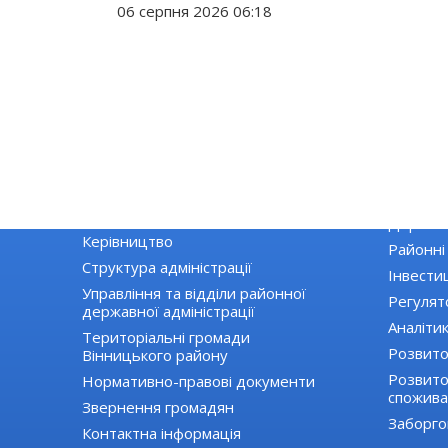
06 серпня 2026 06:18
РАЙДЕРЖАДМІНІСТРАЦІЯ
ЕКОНОМІ
Основні завдання та нормативно-
Екологія
правові засади діяльності
Державні
Керівництво
Районні
Структура адміністрації
Інвестиц
Управління та відділи районної
Регулят
державної адміністрації
Аналіти
Територіальні громади
Розвито
Вінницького району
Розвиток
Нормативно-правові документи
спожива
Звернення громадян
Заборго
Контактна інформація