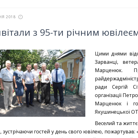
НЯ 2018
вітали з 95-ти річним ювілеє
Цими днями відс
Зарванці, вете
Марценюк. П
райдержадмініст
ради Сергій Сі
організації Петр
Марценюк і гол
Якушинецької ОТ
Веселий та житт
, зустрічаючи гостей у день свого ювілею, пожартував: 