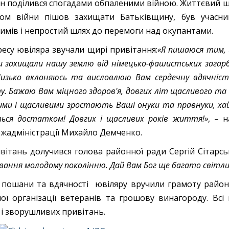
н поділився спогадами обпаленими війною. Життєвий шл
ом війни пішов захищати Батьківщину, був учасни
имів і непростий шлях до перемоги над окупантами.
есу ювіляра звучали щирі привітання:
«Я пишаюся тим,
и захищали нашу землю від німецько-фашистських загарб
изько вклоняюсь та висловлюю Вам сердечну вдячніст
у.
Бажа
ю
Вам міцного здоров'я,
довгих літ щасливого та
ими і щасливими зростають Ваші онуки та правнуки, ха
ься достатко
м!
Довгих і щасливих років життя!»
, – 
жадміністрації Михайло Демченко.
вітань долучився голова районної ради Сергій Сітарськ
вання молодому поколінню. Дай Вам Бог ще багато світлих
 пошани та вдячності ювіляру вручили грамоту районно
ої організації ветеранів та грошову винагороду. Вс
 і зворушливих привітань.