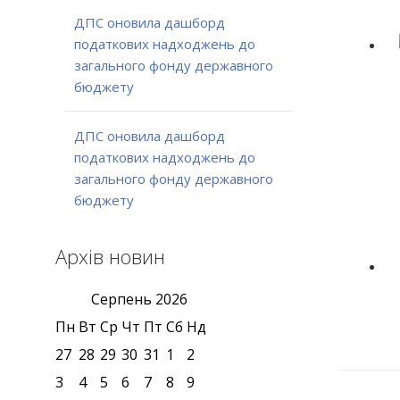
ДПС оновила дашборд
податкових надходжень до
загального фонду державного
бюджету
ДПС оновила дашборд
податкових надходжень до
загального фонду державного
бюджету
Архів новин
Серпень
2026
Пн
Вт
Ср
Чт
Пт
Сб
Нд
27
28
29
30
31
1
2
3
4
5
6
7
8
9