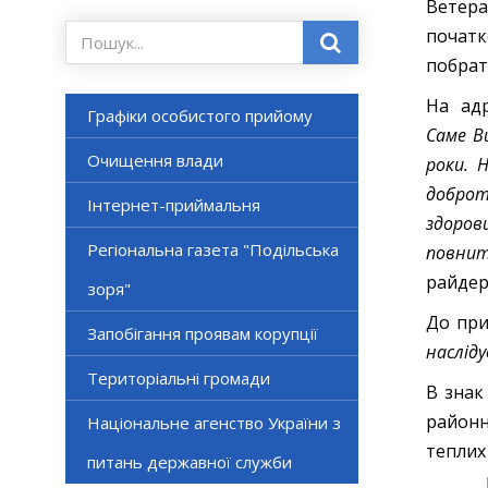
Ветера
початк
побрат
На адр
Графіки особистого прийому
Саме В
Очищення влади
роки
.
Н
доброт
Інтернет-приймальня
здоров
Регіональна газета "Подільська
повнит
райдер
зоря"
До при
Запобігання проявам корупції
насліду
Територіальні громади
В знак
районн
Національне агенство України з
теплих
питань державної служби