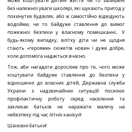
може коштувати дитині життя: чи то залишені
без належної уваги школярі, які шукають пригод у
покинутих будівлях, або ж самостійно відвідують
водойми, чи то байдуже ставлення до вимог
пожежної безпеки у власному помешканні... У
будь-якому випадку, влітку діти чи не щодня
стають «героями» сюжетів новин і дуже добре,
коли допомога надається вчасно.
Тож, аби нагадати дорослим про те, чого може
коштувати байдуже ставлення до безпеки у
відношенні до власних дітей, Державна служба
України з надзвичайних ситуацій посилює
профілактичну роботу серед населення та
закликає батьків не наражати малечу на
небезпеку під час літніх канікул!
Шановні батьки!