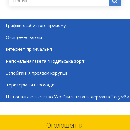
Графіки особистого прийому
Очищення влади
Інтернет-приймальня
Регіональна газета "Подільська зоря"
Запобігання проявам корупції
Територіальні громади
Національне агенство України з питань державної служби
Оголошення