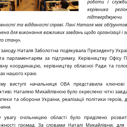
роботи і служби
керівника рег
підтверджуючи
вності та відданості справі. Пані Наталя має обґрунто
чена для виконання важливих завдань щодо організації і 
го стану».
с заходу Наталя Заболотна подякувала Президенту Україн
та парламентарям за підтримку. Керівництву Офісу П
вну координацію, керівництву обласної Ради та голо
сах нашого краю.
єму виступі начальниця ОВА представила ключові 
ктиві. Наталею Михайлівною було окреслено чіткі завда
зпеки та оборони України, реалізації політики героїв,
чини.
 увагу очільницею області було приділено розвитк
жності громад. За словами Наталі Михайлівни, для 