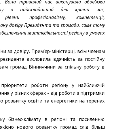
. Вона тривалий час виконувала обовʼязки
іону в найскладніший для країни час,
 рівень професіоналізму, компетенції,
вану довіру Президента та громади, саме тому
забезпечення життєдіяльності регіону в умовах
и за довіру, Прем’єр-міністерці, всім членам
резидента висловила вдячність за постійну
вам громад Вінниччини за спільну роботу в
пріоритети роботи регіону у найближчій
ння у різних сферах - від роботи з підтримки
 до розвитку освіти та енергетики на теренах
у бізнес-клімату в регіоні та посиленню
якісно нового розвитку громад слід більш