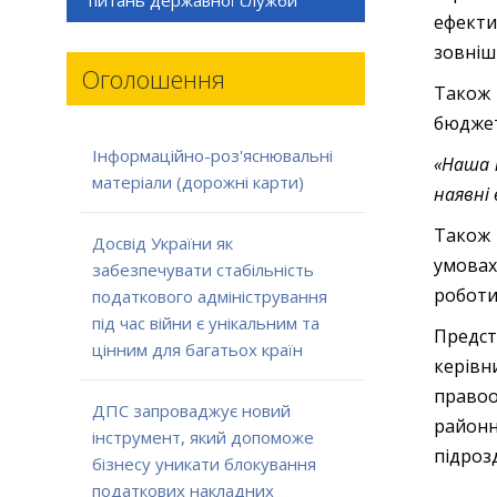
ефекти
зовніш
Оголошення
Також 
бюджет
Інформаційно-роз'яснювальні
«Наша 
матеріали (дорожні карти)
наявні 
Також 
Досвід України як
умовах
забезпечувати стабільність
роботи
податкового адміністрування
під час війни є унікальним та
Предст
цінним для багатьох країн
керівн
правоо
ДПС запроваджує новий
районн
інструмент, який допоможе
підроз
бізнесу уникати блокування
податкових накладних