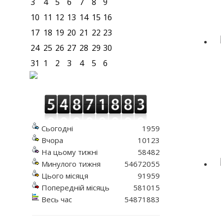
3
4
5
6
7
8
9
10
11
12
13
14
15
16
17
18
19
20
21
22
23
24
25
26
27
28
29
30
31
1
2
3
4
5
6
Сьогодні
1959
Вчора
10123
На цьому тижні
58482
Минулого тижня
54672055
Цього місяця
91959
Попередній місяць
581015
Весь час
54871883