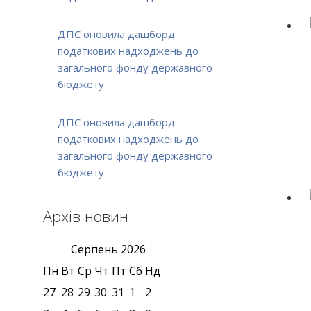
ДПС оновила дашборд
податкових надходжень до
загального фонду державного
бюджету
ДПС оновила дашборд
податкових надходжень до
загального фонду державного
бюджету
Архів новин
Серпень
2026
Пн
Вт
Ср
Чт
Пт
Сб
Нд
27
28
29
30
31
1
2