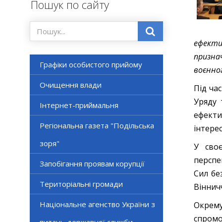
Пошук по сайту
ефекти
призна
Графіки особистого прийому
воєнно
Очищення влади
Під ча
Уряду 
Інтернет-приймальня
ефекти
Регіональна газета "Подільська
інтере
зоря"
У сво
перспе
Запобігання проявам корупції
Сил бе
Територіальні громади
Віннич
Національне агенство України з
Окрему
спромо
питань державної служби