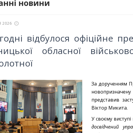
анні новини
Я 2026
годні відбулося офіційне пр
ницької обласної військово
олотної
За дорученням П
новопризначену
представив заст
Віктор Микита.
У своєму виступі 
досвідчений упр