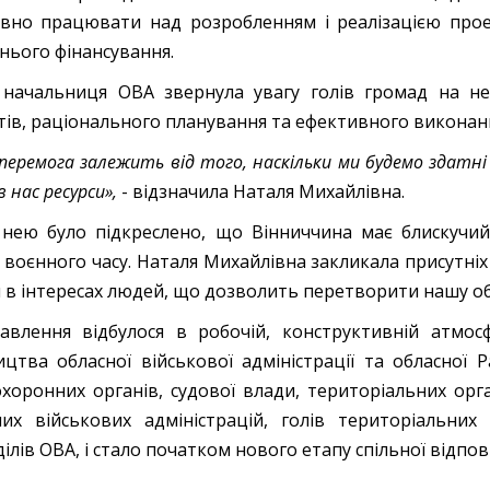
вно працювати над розробленням і реалізацією прое
нього фінансування.
начальниця ОВА звернула увагу голів громад на не
ів, раціонального планування та ефективного виконанн
перемога залежить від того, наскільки ми будемо здатн
в нас ресурси»,
- відзначила Наталя Михайлівна.
нею було підкреслено, що Вінниччина має блискучий
 воєнного часу. Наталя Михайлівна закликала присутніх
 в інтересах людей, що дозволить перетворити нашу об
авлення відбулося в робочій, конструктивній атмосф
ицтва обласної військової адміністрації та обласної 
хоронних органів, судової влади, територіальних орг
их військових адміністрацій, голів територіальних
ділів ОВА, і стало початком нового етапу спільної відпо