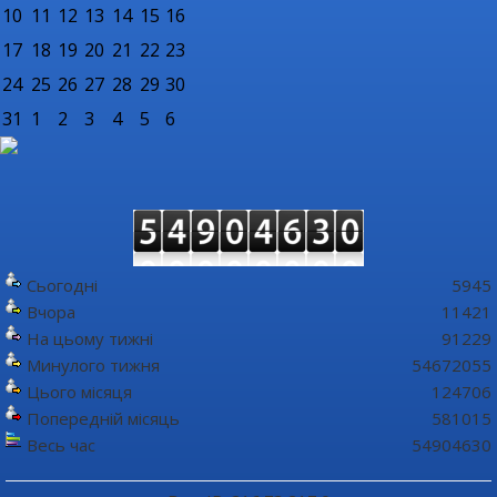
10
11
12
13
14
15
16
17
18
19
20
21
22
23
24
25
26
27
28
29
30
31
1
2
3
4
5
6
Сьогодні
5945
Вчора
11421
На цьому тижні
91229
Минулого тижня
54672055
Цього місяця
124706
Попередній місяць
581015
Весь час
54904630