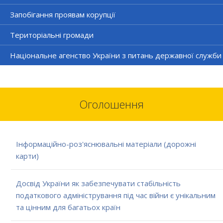
Запобігання проявам корупції
Територіальні громади
Національне агенство України з питань державної служби
Оголошення
Інформаційно-роз'яснювальні матеріали (дорожні
карти)
Досвід України як забезпечувати стабільність
податкового адміністрування під час війни є унікальним
та цінним для багатьох країн