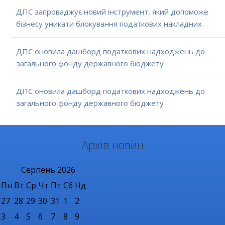
ДПС запроваджує новий інструмент, який допоможе
бізнесу уникати блокування податкових накладних
ДПС оновила дашборд податкових надходжень до
загального фонду державного бюджету
ДПС оновила дашборд податкових надходжень до
загального фонду державного бюджету
Архів новин
Серпень
2026
Пн
Вт
Ср
Чт
Пт
Сб
Нд
27
28
29
30
31
1
2
3
4
5
6
7
8
9