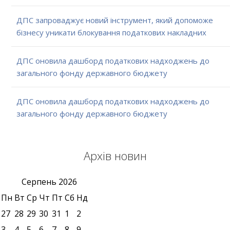
ДПС запроваджує новий інструмент, який допоможе
бізнесу уникати блокування податкових накладних
ДПС оновила дашборд податкових надходжень до
загального фонду державного бюджету
ДПС оновила дашборд податкових надходжень до
загального фонду державного бюджету
Архів новин
Серпень
2026
Пн
Вт
Ср
Чт
Пт
Сб
Нд
27
28
29
30
31
1
2
3
4
5
6
7
8
9