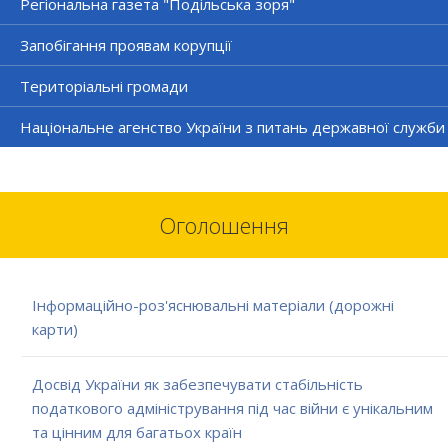
Регіональна газета "Подільська зоря"
Запобігання проявам корупції
Територіальні громади
Національне агенство України з питань державної служби
Оголошення
Інформаційно-роз'яснювальні матеріали (дорожні
карти)
Досвід України як забезпечувати стабільність
податкового адміністрування під час війни є унікальним
та цінним для багатьох країн