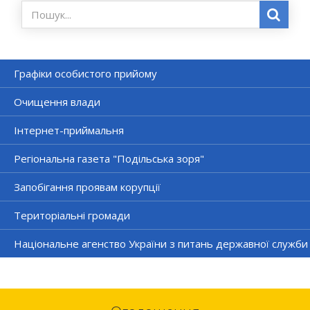
Графіки особистого прийому
Очищення влади
Інтернет-приймальня
Регіональна газета "Подільська зоря"
Запобігання проявам корупції
Територіальні громади
Національне агенство України з питань державної служби