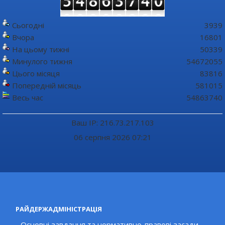
Сьогодні
3939
Вчора
16801
На цьому тижні
50339
Минулого тижня
54672055
Цього місяця
83816
Попередній місяць
581015
Весь час
54863740
Ваш IP: 216.73.217.103
06 серпня 2026 07:21
РАЙДЕРЖАДМІНІСТРАЦІЯ
Основні завдання та нормативно-правові засади