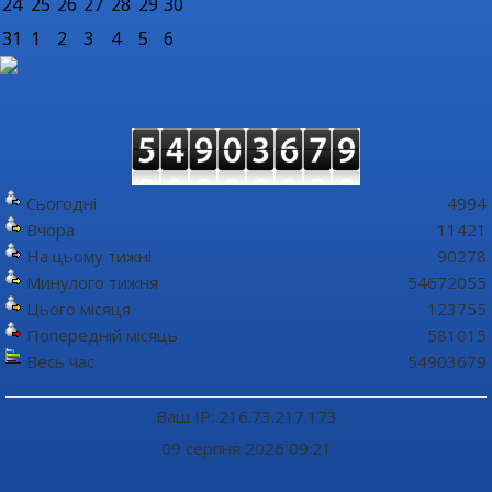
24
25
26
27
28
29
30
31
1
2
3
4
5
6
Сьогодні
4994
Вчора
11421
На цьому тижні
90278
Минулого тижня
54672055
Цього місяця
123755
Попередній місяць
581015
Весь час
54903679
Ваш IP: 216.73.217.173
09 серпня 2026 09:21