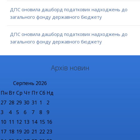
ДПС оновила дашборд податкових надходжень до
загального фонду державного бюджету
ДПС оновила дашборд податкових надходжень до
загального фонду державного бюджету
Архів новин
Серпень
2026
Пн
Вт
Ср
Чт
Пт
Сб
Нд
27
28
29
30
31
1
2
3
4
5
6
7
8
9
10
11
12
13
14
15
16
17
18
19
20
21
22
23