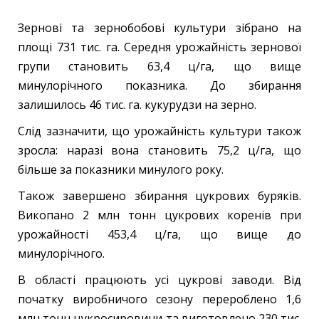
Зернові та зернобобові культури зібрано на
площі 731 тис. га. Середня урожайність зернової
групи становить 63,4 ц/га, що вище
минулорічного показника. До збирання
залишилось 46 тис. га. кукурудзи на зерно.
Слід зазначити, що урожайність культури також
зросла: наразі вона становить 75,2 ц/га, що
більше за показники минулого року.
Також завершено збирання цукрових буряків.
Викопано 2 млн тонн цукрових коренів при
урожайності 453,4 ц/га, що вище до
минулорічного.
В області працюють усі цукрові заводи. Від
початку виробничого сезону перероблено 1,6
млн тонн цукросировини та виготовлено 230 тис.