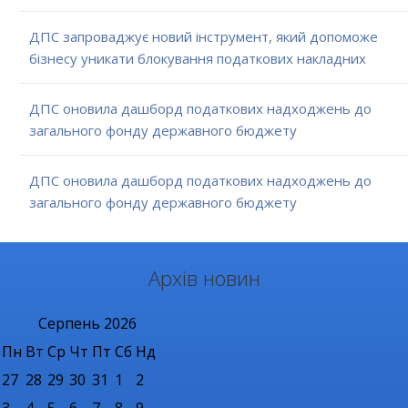
ДПС запроваджує новий інструмент, який допоможе
бізнесу уникати блокування податкових накладних
ДПС оновила дашборд податкових надходжень до
загального фонду державного бюджету
ДПС оновила дашборд податкових надходжень до
загального фонду державного бюджету
Архів новин
Серпень
2026
Пн
Вт
Ср
Чт
Пт
Сб
Нд
27
28
29
30
31
1
2