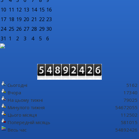
3
4
5
6
7
8
9
10
11
12
13
14
15
16
17
18
19
20
21
22
23
24
25
26
27
28
29
30
31
1
2
3
4
5
6
Сьогодні
5162
Вчора
17340
На цьому тижні
79025
Минулого тижня
54672055
Цього місяця
112502
Попередній місяць
581015
Весь час
54892426