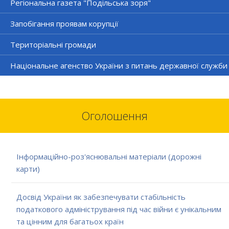
Регіональна газета "Подільська зоря"
Запобігання проявам корупції
Територіальні громади
Національне агенство України з питань державної служби
Оголошення
Інформаційно-роз'яснювальні матеріали (дорожні
карти)
Досвід України як забезпечувати стабільність
податкового адміністрування під час війни є унікальним
та цінним для багатьох країн