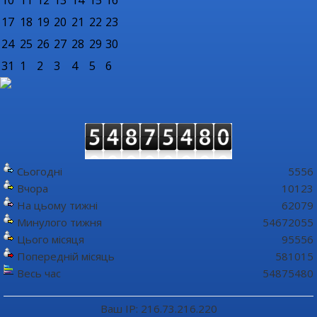
17
18
19
20
21
22
23
24
25
26
27
28
29
30
31
1
2
3
4
5
6
Сьогодні
5556
Вчора
10123
На цьому тижні
62079
Минулого тижня
54672055
Цього місяця
95556
Попередній місяць
581015
Весь час
54875480
Ваш IP: 216.73.216.220