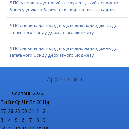
ДПС запроваджує новий інструмент, який допоможе
бізнесу уникати блокування податкових накладних
ДПС оновила дашборд податкових надходжень до
загального фонду державного бюджету
ДПС оновила дашборд податкових надходжень до
загального фонду державного бюджету
Архів новин
Серпень
2026
Пн
Вт
Ср
Чт
Пт
Сб
Нд
27
28
29
30
31
1
2
3
4
5
6
7
8
9
10
11
12
13
14
15
16