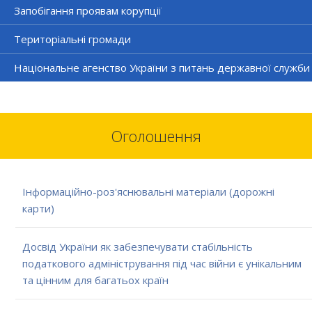
Запобігання проявам корупції
Територіальні громади
Національне агенство України з питань державної служби
Оголошення
Інформаційно-роз'яснювальні матеріали (дорожні
карти)
Досвід України як забезпечувати стабільність
податкового адміністрування під час війни є унікальним
та цінним для багатьох країн