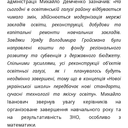
адміністрації Михайло Демченко зазначив:
«На
сьогодні в освітянській галузі району відбувається
чимало змін, здійснюється модернізація мережі
закладів освіти, реконструкції, добудови та
капітальні ремонти навчальних закладів.
Завдяки Уряду Володимира Гройсмана були
направлені кошти по фонду регіонального
розвитку та субвенція з державного бюджету.
Спільними зусиллями, усі реконструкції об’єктів
освітньої галузі, як і планувалось будуть
неодмінно завершені, тому що в концепція «Нової
української школи» передбачає нові стандарти,
сучасні технології та якісну освіту».
Михайло
Іванович звернув увагу керівників на
організоване завершення навчального року та
на результативність ЗНО, особливо з
математики.