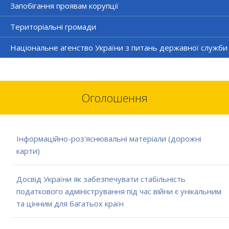
Запобігання проявам корупції
Територіальні громади
Національне агенство України з питань державної служби
Оголошення
Інформаційно-роз'яснювальні матеріали (дорожні
карти)
Досвід України як забезпечувати стабільність
податкового адміністрування під час війни є унікальним
та цінним для багатьох країн