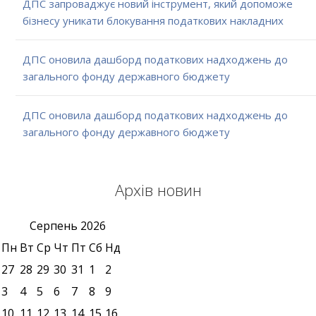
ДПС запроваджує новий інструмент, який допоможе
бізнесу уникати блокування податкових накладних
ДПС оновила дашборд податкових надходжень до
загального фонду державного бюджету
ДПС оновила дашборд податкових надходжень до
загального фонду державного бюджету
Архів новин
Серпень
2026
Пн
Вт
Ср
Чт
Пт
Сб
Нд
27
28
29
30
31
1
2
3
4
5
6
7
8
9
10
11
12
13
14
15
16