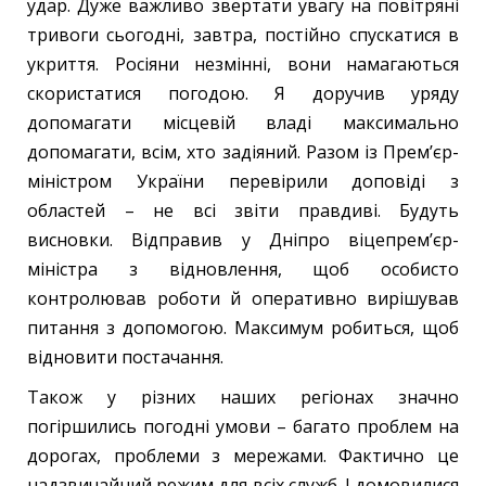
удар. Дуже важливо звертати увагу на повітряні
тривоги сьогодні, завтра, постійно спускатися в
укриття. Росіяни незмінні, вони намагаються
скористатися погодою. Я доручив уряду
допомагати місцевій владі максимально
допомагати, всім, хто задіяний. Разом із Прем’єр-
міністром України перевірили доповіді з
областей – не всі звіти правдиві. Будуть
висновки. Відправив у Дніпро віцепремʼєр-
міністра з відновлення, щоб особисто
контролював роботи й оперативно вирішував
питання з допомогою. Максимум робиться, щоб
відновити постачання.
Також у різних наших регіонах значно
погіршились погодні умови – багато проблем на
дорогах, проблеми з мережами. Фактично це
надзвичайний режим для всіх служб. І домовилися