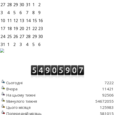
27
28
29
30
31
1
2
3
4
5
6
7
8
9
10
11
12
13
14
15
16
17
18
19
20
21
22
23
24
25
26
27
28
29
30
31
1
2
3
4
5
6
Сьогодні
7222
Вчора
11421
На цьому тижні
92506
Минулого тижня
54672055
Цього місяця
125983
Попередній місяць
581015