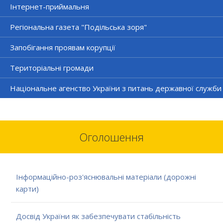
Інтернет-приймальня
Регіональна газета "Подільська зоря"
Запобігання проявам корупції
Територіальні громади
Національне агенство України з питань державної служби
Оголошення
Інформаційно-роз'яснювальні матеріали (дорожні
карти)
Досвід України як забезпечувати стабільність