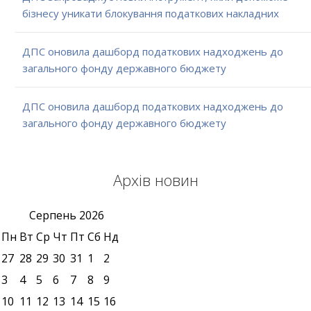
бізнесу уникати блокування податкових накладних
ДПС оновила дашборд податкових надходжень до
загального фонду державного бюджету
ДПС оновила дашборд податкових надходжень до
загального фонду державного бюджету
Архів новин
Серпень
2026
Пн
Вт
Ср
Чт
Пт
Сб
Нд
27
28
29
30
31
1
2
3
4
5
6
7
8
9
10
11
12
13
14
15
16