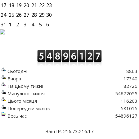
17
18
19
20
21
22
23
24
25
26
27
28
29
30
31
1
2
3
4
5
6
Сьогодні
8863
Вчора
17340
На цьому тижні
82726
Минулого тижня
54672055
Цього місяця
116203
Попередній місяць
581015
Весь час
54896127
Ваш IP: 216.73.216.17