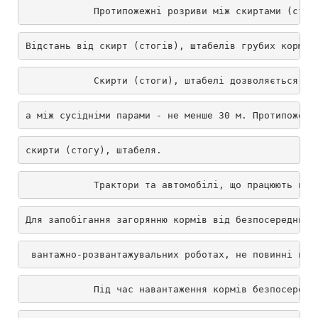
            Протипожежні розриви між скиртами (стог
Відстань від скирт (стогів), штабелів грубих кормів
            Скирти (стоги), штабелі дозволяється ро
а між сусідніми парами - не менше 30 м. Протипожежн
скирти (стогу), штабеля.
            Трактори та автомобілі, що працюють на 
Для запобігання загорянню кормів від безпосередньог
 вантажно-розвантажувальних роботах, не повинні під
            Під час навантаження кормів безпосередн