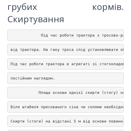
грубих кормів.
Скиртування
             Під час роботи трактора з тросово-рамо
від трактора. На гаку троса слід установлювати обме
Під час роботи трактора в агрегаті зі стогокладом в
постійним наглядом.
            Площа основи однієї скирти (стогу) не п
Біля штабеля пресованого сіна чи соломи необхідно м
Скирти (стоги) на відстані 5 м від основи повинні б