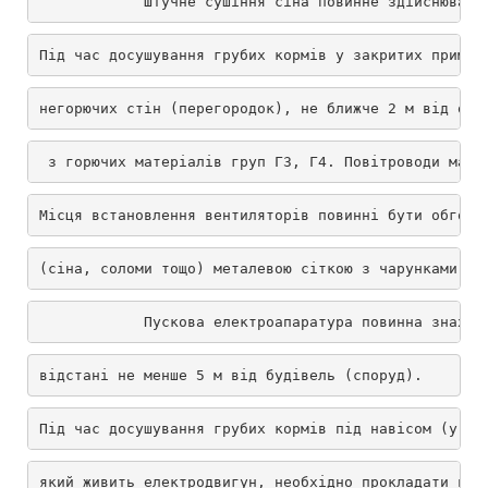
            Штучне сушіння сіна повинне здійснювати
Під час досушування грубих кормів у закритих приміщ
негорючих стін (перегородок), не ближче 2 м від ого
 з горючих матеріалів груп Г3, Г4. Повітроводи мают
Місця встановлення вентиляторів повинні бути обгоро
(сіна, соломи тощо) металевою сіткою з чарунками не
            Пускова електроапаратура повинна знаход
відстані не менше 5 м від будівель (споруд).
Під час досушування грубих кормів під навісом (у ск
який живить електродвигун, необхідно прокладати в з