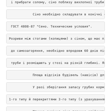
 і прибрати солому, сіно поблизу вихлопної труби.
            Сіно необхідно складувати в конічні сто
 ГОСТ 4808-87 "Сено. Технические условия".
Розриви між стогами (копицями) з сіном, що має підв
 до самозагоряння, необхідно впродовж 60 днів після
 труби і розміщають у стозі на різній глибині. Якщо
            Площа відсіків будівель (навісів) для з
            У разі зберігання запасу грубих кормів 
1-го типу й перекриттями 3-го типу (з урахуванням п