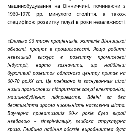
машинобудування на Вінниччині, починаючи з
1960-1970 рр. минулого століття, а також
специфікою розвитку галузі в роки незалежності.
«
Близько 56 тисяч працівників, жителів Вінницької
області, працює в промисловості.
Якщо робити
невеликий екскурс в розвитку промислової
індустрії, варто зазначити, що найбільш
бурхливий розвиток обласного центру припав на
60-70 рр.ХХ ст. Це пов'язано із заснуванням цілої
низки промислових підприємств галузі електроніки,
машинобудівних підприємств. Вдвічі за два
десятиліття зросла чисельність населення міста.
Ваучерна приватизація 90-х років була вкрай
невдалою – гіперінфляція, глибока структурна
криза. Глибина падіння обсягів виробництва була